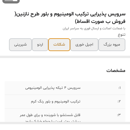
سرویس پذیرایی ترکیب الومینیوم و بلور طرح نازنین(
فروش ب صورت اقساط)
با ضمانت اصالت و ارسال فوری به سراسر ایران
تنوع
میوه بزرگ
اجیل خوری
شکلات
اردو
شیرینی
مشخصات
۱:
سرویس ۴ تیکه پذیرایی الومینیومی
۲:
ترکیب الومینیوم و بلور رنگ کرم
۳:
قابل شستشو با شوینده و برای طول عمر
بیشتر بهتر است با حوله خشک شود