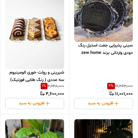
سینی پذیرایی جفت استیل رنگ
دودی وارداتی برند zew home
شیرینی و رولت خوری الومینیوم
سه عددی ( رنگ طلایی فورتیک)
1
%
9
%
4,648,000
12,223,000
4,600,000
11,001,000
افزودن به سبد
افزودن به سبد