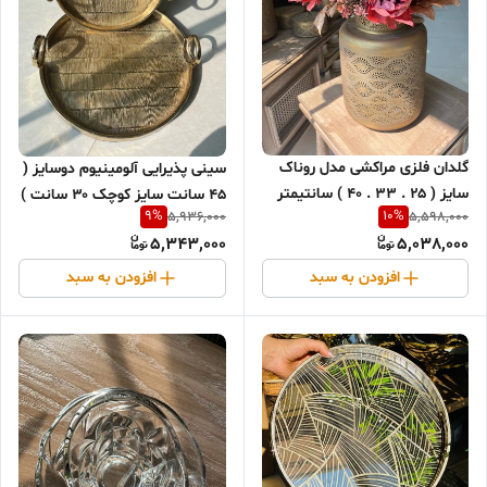
گلدان فلزی مراکشی مدل روناک
سینی پذیرایی آلومینیوم دوسایز (
سایز ( ۲۵ . ۳۳ . ۴۰ ) سانتیمتر
۴۵ سانت سایز کوچک ۳۰ سانت )
9
%
10
%
5,936,000
5,598,000
5,343,000
5,038,000
افزودن به سبد
افزودن به سبد