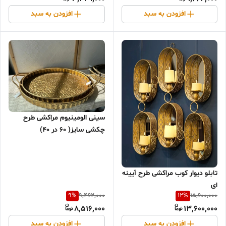
افزودن به سبد
افزودن به سبد
سینی الومینیوم مراکشی طرح
چکشی سایز( ۶۰ در ۴۰)
تابلو دیوار کوب مراکشی طرح آیینه
ای
9
%
12
%
9,462,000
15,600,000
8,516,000
13,600,000
افزودن به سبد
افزودن به سبد