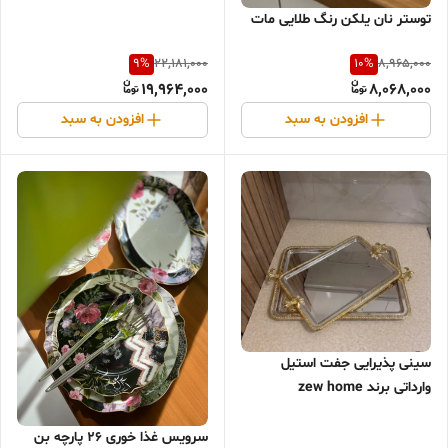
توستر نان یلکن رنگ طلایی مات
9
%
10
%
22,181,000
8,965,000
19,964,000
8,068,000
افزودن به سبد
افزودن به سبد
سینی پذیرایی جفت استیل
وارداتی برند zew home
سرویس غذا خوری ۲۶ پارچه بن