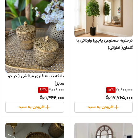
درختچه مصنوعی پاچیرا وارداتی با
گلدان( اماراتی)
بانکه پتینه فلزی مراکشی ( در دو
سایز)
63
%
15
%
4,009,000
20,900,000
1,444,000
17,765,000
افزودن به سبد
افزودن به سبد