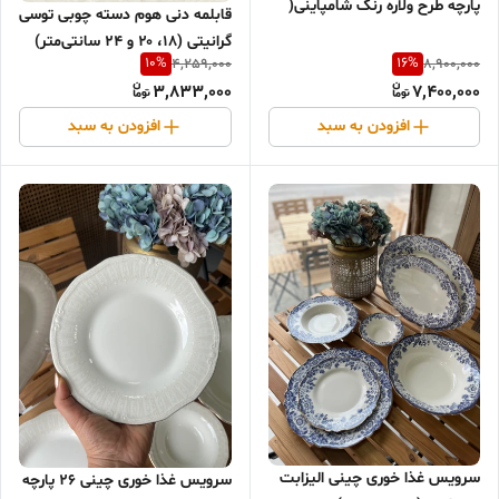
پارچه طرح ولاره رنگ شامپاینی(
قابلمه دنی هوم دسته چوبی توسی
سرویس ۶ نفره)
گرانیتی (۱۸، ۲۰ و ۲۴ سانتی‌متر)
10
%
16
%
4,259,000
8,900,000
3,833,000
7,400,000
افزودن به سبد
افزودن به سبد
سرویس غذا خوری چینی الیزابت
سرویس غذا خوری چینی ۲۶ پارچه