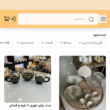
جستجو:
پربازدیدترین
برندها
قیمت
دسته‌بندی
فقط مح
ست چای خوری ۶ نفره و قندان