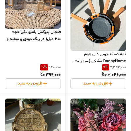
فنجان پیرکس بامبو تکی حجم
۳۰۰ میل( در رنگ دودی و سفید و
عسلی)
تابه دسته چوبی دنی هوم
DannyHome مشکی ( سایز ۲۰ .
10
%
9
%
440,000
3,382,000
۲۴ . ۲۶ . ۲۸ سانتی متر )
396,000
3,046,000
افزودن به سبد
افزودن به سبد