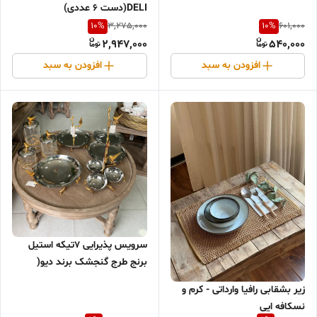
DELI(دست ۶ عددی)
10
%
10
%
3,275,000
601,000
2,947,000
540,000
افزودن به سبد
افزودن به سبد
سرویس پذیرایی ۷تیکه استیل
برنج طرج گنجشک برند دیو(
فروش ب صورت اقساط)
زیر بشقابی رافیا وارداتی - کرم و‌
نسکافه ایی