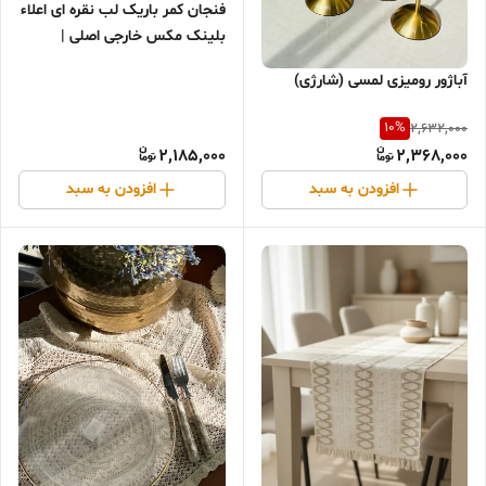
فنجان کمر باریک لب نقره ای اعلاء
بلینک مکس خارجی اصلی |
BLINKMAX KTZB146S
آباژور رومیزی لمسی (شارژی)
10
%
2,632,000
2,185,000
2,368,000
افزودن به سبد
افزودن به سبد