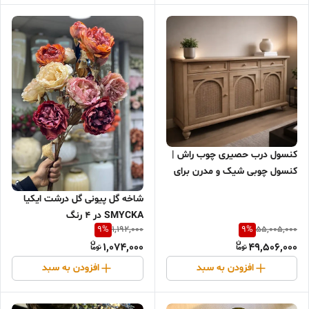
کنسول درب حصیری چوب راش |
کنسول چوبی شیک و مدرن برای
دکوراسیون منزل
شاخه گل پیونی گل درشت ایکیا
SMYCKA در ۴ رنگ
9
%
9
%
1,192,000
55,005,000
1,074,000
49,506,000
افزودن به سبد
افزودن به سبد