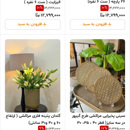
۲۶ پارچه ( ست ۶ نفره)
الیزایت ( ست ۶ نفره )
10
%
10
%
14,222,000
14,222,000
12,799,000
12,799,000
افزودن به سبد
افزودن به سبد
گلدان پتینه فلزی مراکشی ( ارتفاع
سینی پذیرایی مراکشی طرح گیپور
۶۰ و ۴۰ و۳۰ سانتی)
در سه سایز( قطر ۴۰ ، ۳۵، ۳۰
9
%
17
%
5,123,000
3,325,000
سانت)