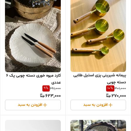
پیمانه شیرینی پزی استیل طلایی
کارد میوه خوری دسته چوبی پک ۶
دسته چوبی
عددی
9
%
10
%
691,000
301,000
623,000
270,000
افزودن به سبد
افزودن به سبد