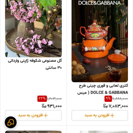
گل مصنوعی شکوفه ژاپنی وارداتی
۳۰ سانتی
کتری لعابی و قوری چینی طرح
DOLCE & GABBANA ( میس
22
%
9
%
1,203,000
7,868,000
بیوتی)
931,000
7,083,000
افزودن به سبد
افزودن به سبد