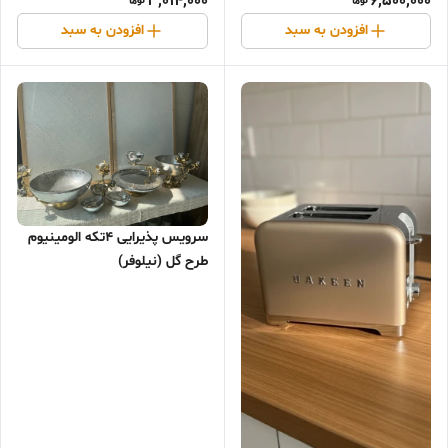
3,014,000
6,500,000
افزودن به سبد
افزودن به سبد
سرویس پذیرایی ۴تکه الومینیوم
طرح گل (نیلوفر)