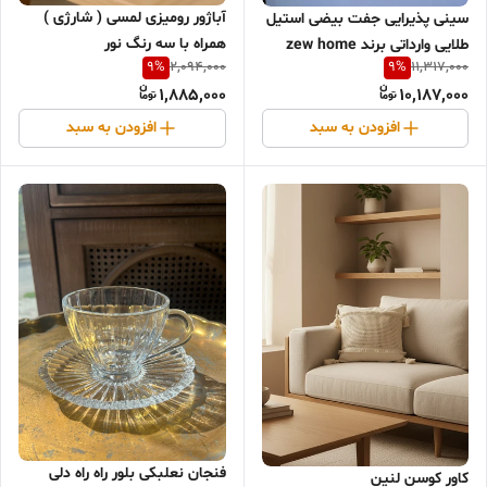
آباژور رومیزی لمسی ( شارژی )
سینی پذیرایی جفت بیضی استیل
همراه با سه رنگ‌ نور
طلایی وارداتی برند zew home
9
%
9
%
2,094,000
11,317,000
1,885,000
10,187,000
افزودن به سبد
افزودن به سبد
فنجان نعلبکی بلور راه راه دلی
کاور کوسن لنین