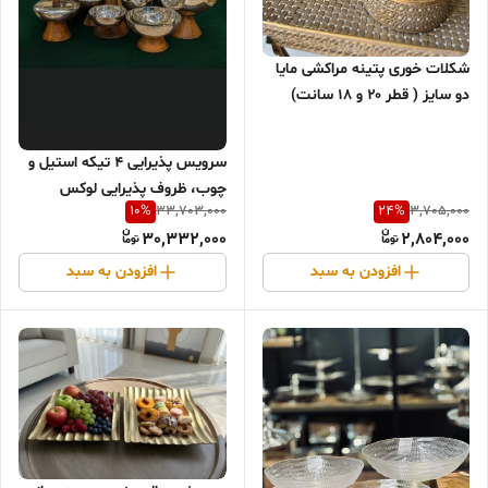
شکلات خوری پتینه مراکشی مایا
دو سایز ( قطر ۲۰ و ۱۸ سانت)
سرویس پذیرایی ۴ تیکه استیل و
چوب، ظروف پذیرایی لوکس
10
%
24
%
33,703,000
3,705,000
30,332,000
2,804,000
افزودن به سبد
افزودن به سبد