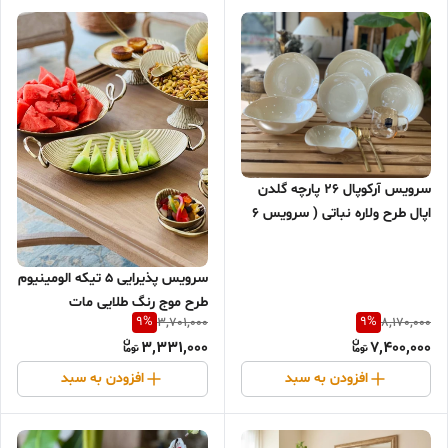
سرويس آركوپال ۲۶ پارچه گلدن
اپال طرح ولاره نباتی ( سرویس ۶
نفره)
سرویس پذیرایی ۵ تیکه الومینیوم
طرح موج رنگ طلایی مات
9
%
9
%
3,701,000
8,170,000
3,331,000
7,400,000
افزودن به سبد
افزودن به سبد