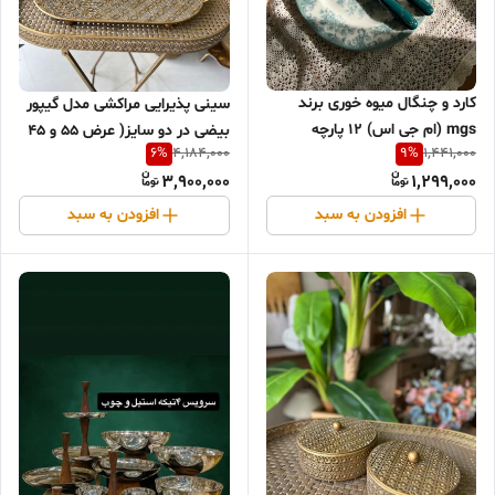
کارد و چنگال میوه خوری برند
سینی پذیرایی مراکشی مدل گیپور
mgs (ام جی اس) ۱۲ پارچه
بیضی در دو سایز( عرض ۵۵ و ۴۵
6
%
9
%
4,184,000
1,441,000
سرامیکی
سانت)
3,900,000
1,299,000
افزودن به سبد
افزودن به سبد