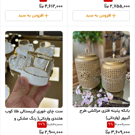
4,612,000
2,755,000
افزودن به سبد
افزودن به سبد
بانکه پتینه فلزی مراکشی طرح
ست چای خوری کریستالی طلا کوب
گیپور (وارداتی)
هلندی وارداتی( رنگ مشکی و
67
%
9
%
8,820,000
4,009,000
سفید)
2,900,000
3,609,000