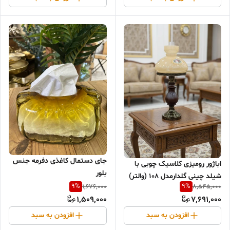
جای دستمال کاغذی دفرمه جنس
اباژور رومیزی کلاسیک چوبی با
بلور
شیلد چینی گلدارمدل ۱۰۸ (والتر)
9
%
9
%
1,676,000
8,545,000
1,509,000
7,691,000
افزودن به سبد
افزودن به سبد