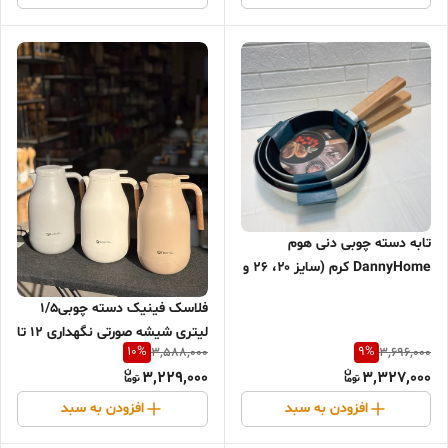
تابه دسته چوبی دنی هوم
DannyHome کرم (سایز ۲۰، ۲۶ و
۲۸ سانتی‌متر)
فلاسک فینیک دسته چوبی۱/۵
لیتری شیشه صورتی نگهداری ۱۲ تا
10
%
9
%
3,588,000
3,696,000
۱۶ ساعت
3,229,000
3,327,000
افزودن به سبد
افزودن به سبد