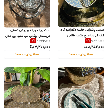
سینی پذیرایی جفت دکوراتیو گرد
ست پیاله پیاله و پیش دستی
اینه ایی با طرح پتینه طلایی
کریستال بوگاتی لب نقره ایی مدل
9
%
9
%
3,633,000
9,390,000
اوپیوم (۱۲ )
3,270,000
8,452,000
افزودن به سبد
افزودن به سبد