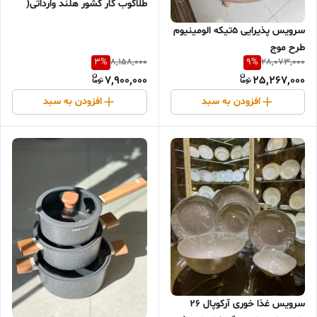
طلاکوب کار کشور هلند وارداتی(
رنگ مشکی و سفید)
سرویس پذیرایی ۵تیکه الومینیوم
طرح موج
3
%
9
%
8,158,000
28,073,000
7,900,000
25,267,000
افزودن به سبد
افزودن به سبد
سرويس غذا خوری آركوپال ۲۶