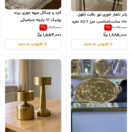
کارد و چنگال میوه خوری برند
رانر ناهار خوری تور بافت (طول
یونیک ۱۲ پارچه سرامیکی
۱۸۰ سانت)مناسب میز ۶ تا۸ نفره
9
%
9
%
1,726,000
2,094,000
1,554,000
1,885,000
افزودن به سبد
افزودن به سبد