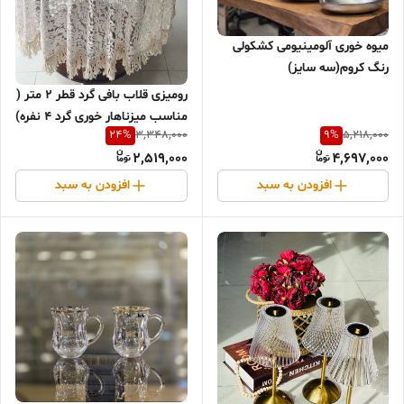
میوه خوری آلومینیومی کشکولی
رنگ کروم(سه سایز)
رومیزی قلاب بافی گرد قطر ۲ متر (
مناسب میزناهار خوری گرد ۴ نفره)
24
%
9
%
3,348,000
5,218,000
2,519,000
4,697,000
افزودن به سبد
افزودن به سبد