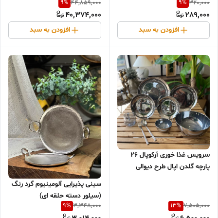
9
%
9
%
44,859,000
320,000
40,374,000
289,000
افزودن به سبد
افزودن به سبد
سرویس غذا خوری آرکوپال ۲۶
پارچه گلدن اپال طرح دیوالی
سیلور( سرویس ۶ نفره)
سینی پذیرایی آلومینیوم گرد رنگ
(سیلور دسته حلقه ای)
9
%
13
%
3,348,000
7,505,000