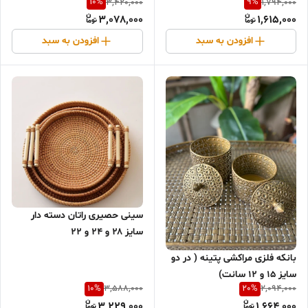
10
%
9
%
3,420,000
1,794,000
3,078,000
1,615,000
افزودن به سبد
افزودن به سبد
سینی حصیری راتان دسته دار
سایز ۲۸ و ۲۴ و ۲۲
بانکه فلزی مراکشی پتینه ( در دو
سایز ۱۵ و ۱۲ سانت)
10
%
20
%
3,588,000
2,094,000
3,229,000
1,664,000