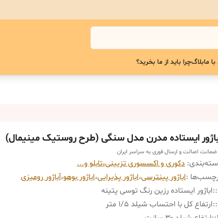
با ما
بلاگ
چرا باید از ما بخرید؟
باژور ایستاده مدرن مدل سنگی (طرح روستیک مینیمال)
 ضمانت اصالت و ارسال فوری به سراسر ایران
ته‌بندی
:
دکوری و اکسسوری تزیینی،تابلو و...
چسب‌ها :
اباژور پینترسی
،
اباژور ‌پذیرایی
،
اباژور بوهو
،
آباژور رومیزی
:
اباژور ایستاده رزین رنگ توسی پتینه
:
ارتفاع کل با احتساب شیلد ۱/۵ متر