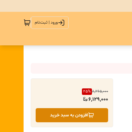
ورود | ثبت‌نام
25
%
8,265,000
6,129,000
افزودن به سبد خرید