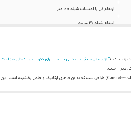
ارتفاع کل با احتساب شیلد ۱/۵ متر
ارتفاع شیلد ۳۰ سانت
جنس شِید: پارچه ایی متراکم با پخش نور یکنواخت
جنس پایه: رزین پتینه کاری شده
وت هستید، «
آباژور مدل سنگی» انتخابی بی‌نظیر برای دکوراسیون داخلی شماست. ای
گی مدرن است.
پایه این محصول با بافتی شبیه به سنگ/بتن دست‌ساز (Concrete-look) طراحی شده که به آن ظاهری ارگان
ای مدرن، اسکاندیناوی و روستیک.