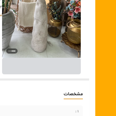
۳:
۴:
۵ :
نم
مشخصات
۱ :