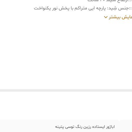
:
ارتفاع شیلد ۳۰ سانت
:
جنس شِید: پارچه ایی متراکم با پخش نور یکنواخت
:
جنس پایه: رزین پتینه کاری شده
ایش بیشتر
اباژور ایستاده رزین رنگ توسی پتینه