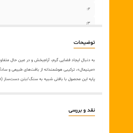
2:
۳:
۴:
توضیحات
۵ :
به دنبال ایجاد فضایی گرم، آرام‌بخش و در عین حال متفا
«مینیمال»، ترکیبی هوشمندانه از بافت‌های طبیعی و ساد
یا استراحت در شب فراهم می‌آورد.
ویژگی‌های کلیدی:
نقد و بررسی
طراحی ترند (Pinterest Style):
مناسب برای دیزاین‌ه
متریال باکیفیت:
پایه با بافت سنگی خاص و مقاوم.