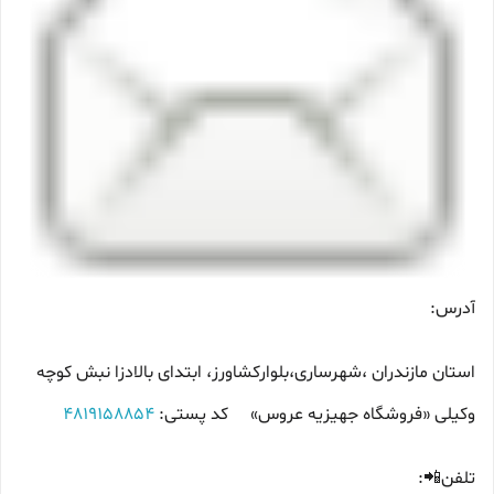
آدرس:
استان مازندران ،شهرساری،بلوارکشاورز، ابتدای بالادزا نبش کوچه
وکیلی «فروشگاه جهیزیه عروس» کد پستی:
4819158854
تلفن📲: