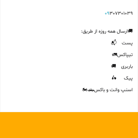
09
307301039
🚚ارسال همه روزه از طریق:
پست 📬
تیپاکس🚛
باربری 🚚
پیک 🛵
اسنپ وانت و باکس🛻🏍️