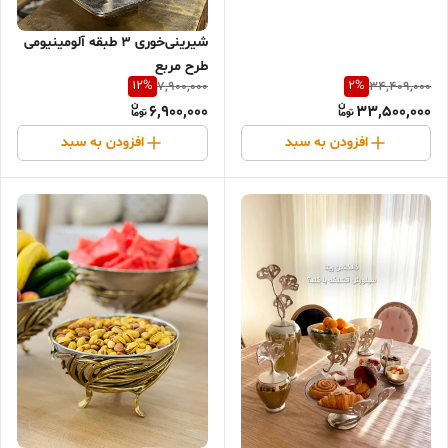
شیرینی‌خوری ۳ طبقه آلومینیومی
طرح مربع
12
%
2
%
7,900,000
34,409,000
6,900,000
33,500,000
افزودن به سبد
افزودن به سبد