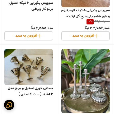
سرویس پذیرایی ۶ تیکه استیل
برنج کار وارداتی
سرویس پذیرایی ۵ تیکه الومینیوم
و بلور شامپاینی طرح گل ارکیده
10
%
37,505,000
6,555,000
33,754,000
افزودن به سبد
افزودن به سبد
بستنی خوری استیل و برنج مدل
161842 ( ست ۶ عددی )