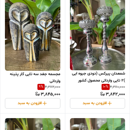
شمعدان پیرکس (دودی جیوه ایی
مجسمه جغد سه تایی کار پتینه
)۲ تایی وارداتی محصول کشور
وارداتی
9
%
10
%
4,272,000
4,270,000
چین
3,845,000
3,842,000
افزودن به سبد
افزودن به سبد