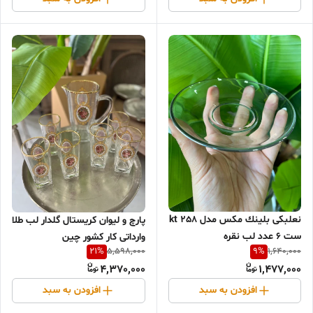
نعلبکی بلينك مكس مدل kt 258
پارچ و لیوان کریستال گلدار لب طلا
ست ۶ عدد لب نقره
وارداتی کار کشور چین
21
%
9
%
5,598,000
1,640,000
4,370,000
1,477,000
افزودن به سبد
افزودن به سبد