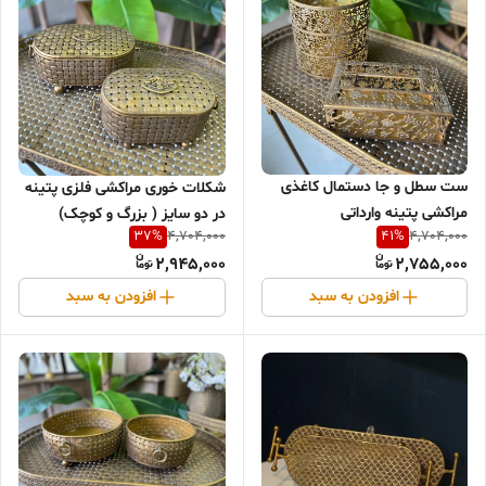
ست سطل و جا دستمال کاغذی
شکلات خوری مراکشی فلزی پتینه
مراکشی پتینه وارداتی
در دو سایز ( بزرگ و کوچک)
37
%
41
%
4,704,000
4,704,000
2,945,000
2,755,000
افزودن به سبد
افزودن به سبد