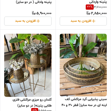
پتینه وارداتی
پتینه واداتی ( در دو سایز)
22
%
3,700,000
5,900,000
2,850,000
افزودن به سبد
افزودن به سبد
سینی پذیرایی گرد مراکشی کف
گلدان رو میزی مراکشی فلزی
اینه ای در سه سایز( قطر ۳۰ و ۴۰
طلایی پتینه( در دو سایز)
16
%
4,655,000