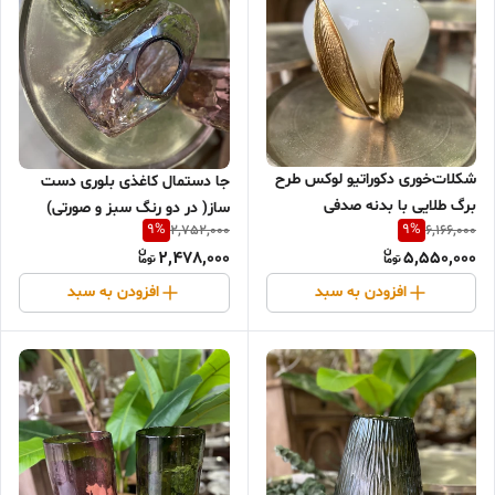
شکلات‌خوری دکوراتیو لوکس طرح
جا دستمال کاغذی بلوری دست
برگ طلایی با بدنه صدفی
ساز( در دو رنگ سبز و صورتی)
9
%
9
%
2,752,000
6,166,000
2,478,000
5,550,000
افزودن به سبد
افزودن به سبد