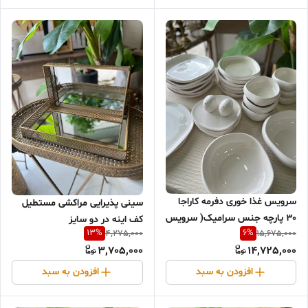
سرویس غذا خوری دفرمه کاراجا
سینی پذیرایی مراکشی مستطیل
۳۰ پارچه جنس سرامیک( سرویس
کف اینه در دو سایز
13
%
6
%
4,275,000
15,675,000
۶ نفره)
3,705,000
14,725,000
افزودن به سبد
افزودن به سبد