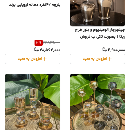
پارچه ۴۲نفره دهانه اروپایی برند
فالکون
جینجرجار الومینیوم و بلور طرح
ریتا ( بصورت تکی ب فروش
10
%
22,849,000
میرسد)
20,564,000
4,900,000
افزودن به سبد
افزودن به سبد