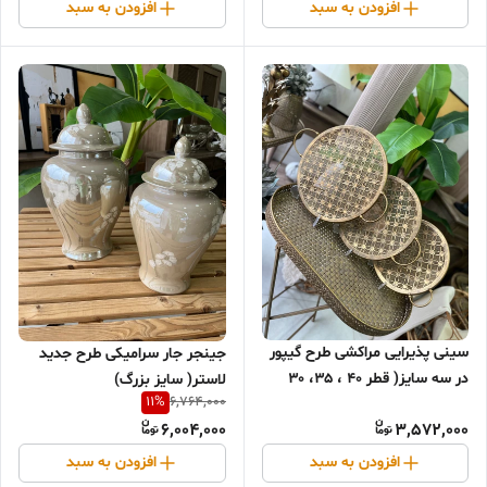
افزودن به سبد
افزودن به سبد
سینی پذیرایی مراکشی طرح گیپور
جینجر جار سرامیکی طرح جدید
در سه سایز( قطر ۴۰ ، ۳۵، ۳۰
لاستر( سایز بزرگ)
11
%
6,764,000
سانت
6,004,000
3,572,000
افزودن به سبد
افزودن به سبد