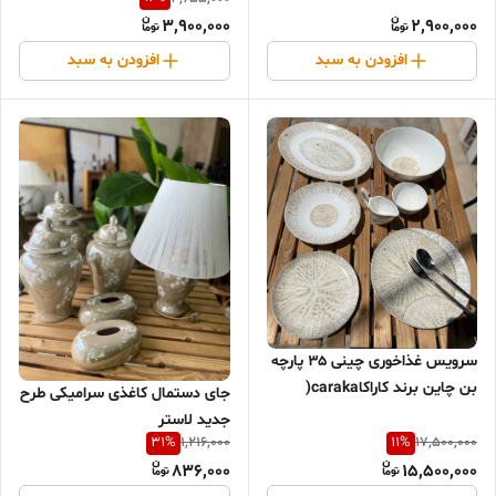
و۳۵ سانت)
3,900,000
2,900,000
افزودن به سبد
افزودن به سبد
سرویس غذاخوری چینی ۳۵ پارچه
بن چاین برند کاراکاcaraka(
جای دستمال کاغذی سرامیکی طرح
سرویس ۶ نفره )
جدید لاستر
31
%
11
%
1,216,000
17,500,000
836,000
15,500,000