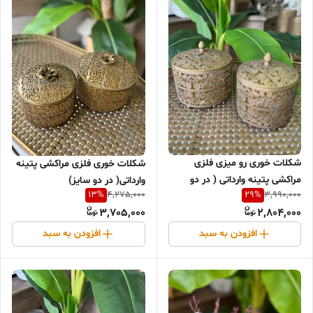
شکلات خوری رو میزی فلزی
شکلات خوری فلزی مراکشی پتینه
مراکشی پتینه وارداتی ( در دو
وارداتی( در دو سایز)
13
%
29
%
4,275,000
3,990,000
سایز)
3,705,000
2,804,000
افزودن به سبد
افزودن به سبد