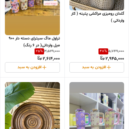
گلدان رومیزی مراکشی پتینه ( کار
وارداتی )
تراول ماگ سیترای دسته دار ۹۰۰
میل وارداتی( در ۶ رنگ)
25
%
48
%
3,529,000
5,749,000
2,614,000
2,945,000
افزودن به سبد
افزودن به سبد