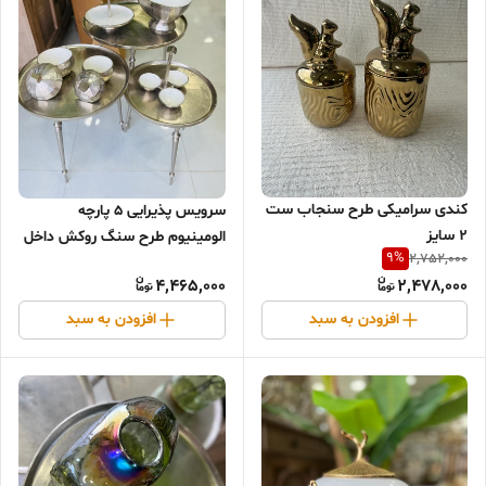
کندی سرامیکی طرح سنجاب ست
سرویس پذیرایی ۵ پارچه
۲ سایز
الومینیوم طرح سنگ روکش داخل
9
%
2,752,000
از لعاب وارداتی
4,465,000
2,478,000
افزودن به سبد
افزودن به سبد