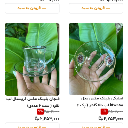
افزودن به سبد
افزودن به سبد
نعلبکی بلینک مکس مدل
فنجان بلینک مکس کریستال لب
ktw258 لب طلا گلدار ( پک ۶
نقره ( ست ۶ عددی)
9
%
9
%
2,503,000
2,503,000
عددی)
2,253,000
2,253,000
افزودن به سبد
افزودن به سبد