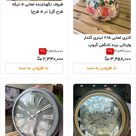
ظروف نگهدارنده لعابی ۵ تیکه
طرح گل( در ۵ طرح)
كترى لعابى ۲/۵ لیتری گلدار
وارداتی برند لانگفی گروپ
9
%
9
%
2,588,000
3,842,000
2,330,000
3,458,000
افزودن به سبد
افزودن به سبد