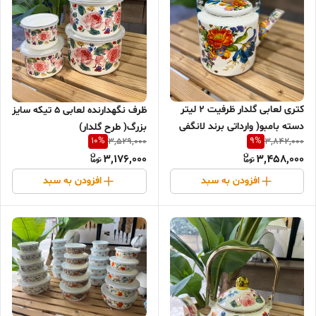
کتری لعابی گلدار ظرفیت ۲ لیتر
ظرف نگهدارنده لعابی ۵ تیکه سایز
دسته بامبو( وارداتی برند لانگفی
بزرگ( طرح گلدار)
10
%
9
%
3,529,000
3,842,000
گروپ)
3,176,000
3,458,000
افزودن به سبد
افزودن به سبد