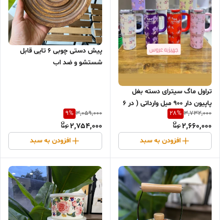
پیش دستی چوبی ۶ تایی قابل
شستشو و ضد اب
تراول ماگ سیترای دسته بغل
پاپیون دار ۹۰۰ میل وارداتی ( در ۶
9
%
28
%
3,059,000
3,732,000
رنگ )
2,754,000
2,660,000
افزودن به سبد
افزودن به سبد