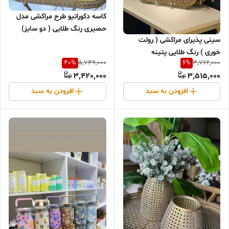
کاسه دکوراتیو طرح مراکشی مدل
حصیری رنگ طلایی ( دو سایز)
سینی پذیرای مراکشی ( رولت
خوری ) رنگ طلایی پتینه
40
%
6
%
5,749,000
3,762,000
3,420,000
3,515,000
افزودن به سبد
افزودن به سبد