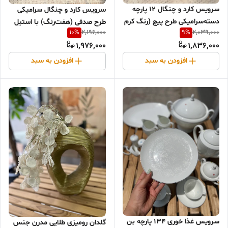
سرویس کارد و چنگال ۱۲ پارچه
سرویس کارد و چنگال سرامیکی
دسته‌سرامیکی طرح پیچ (رنگ کرم
طرح صدفی (هفت‌رنگ) با استیل
10
%
9
%
2,196,000
2,039,000
کرومی)
ضد زنگ سولینگن (Solingen) -
1,976,000
1,836,000
۶ نفره
افزودن به سبد
افزودن به سبد
سرویس غذا خوری ۱۳۴ پارچه بن
گلدان رومیزی طلایی مدرن جنس