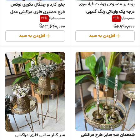
بوته رز مصنوعی ژولیت فرانسوى
جای کارد و چنگال دکوری لوکس
درجه یک وارداتی رنگ گلبهی
طرح حصیری فلزی مراکشی مدل
19
%
19
%
4,500,000
1,100,000
کلاسیک و رومیزی
3,640,000
890,000
افزودن به سبد
افزودن به سبد
شمعدان سه سایز طرح مراکشی
میز کنار سالنی فلزی مراکشی