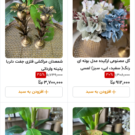
گل مصنوعى اركيده مدل بوته اى
شمعدان مراکشی فلزی جفت دلربا
رنگ( سفید، ابی، سبز) لمسی
پتینه وارداتی
35
%
30
%
5,749,000
1,308,000
3,700,000
912,000
افزودن به سبد
افزودن به سبد