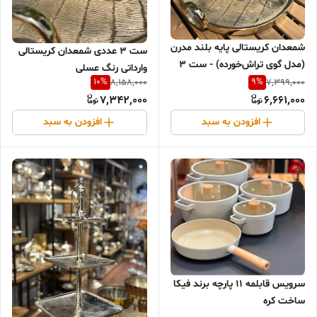
شمعدان کریستالی پایه بلند مدرن
ست ۳ عددی شمعدان کریستالی
(مدل گوی تراش‌خورده) - ست ۳
وارداتی رنگ عسلی
سایز
10
%
9
%
8,158,000
7,399,000
7,342,000
6,661,000
افزودن به سبد
افزودن به سبد
سرویس قابلمه 11 پارچه برند فیکا
ساخت کره