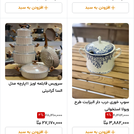
افزودن به سبد
افزودن به سبد
سرویس قابلمه اویز ۱۱پارچه مدل
السا گرانیتی
سوپ خورى درب دار اليزابت طرح
ویولا استخوانى
4
%
9
%
28,310,000
4,313,000
27,170,000
3,882,000
افزودن به سبد
افزودن به سبد