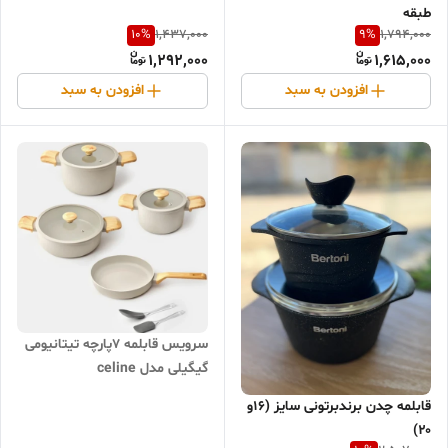
طبقه
10
%
9
%
1,437,000
1,794,000
1,292,000
1,615,000
افزودن به سبد
افزودن به سبد
سرویس قابلمه 7پارچه تیتانیومی
گیگیلی مدل celine
قابلمه چدن برندبرتونی سایز (۱۶و
۲۰)