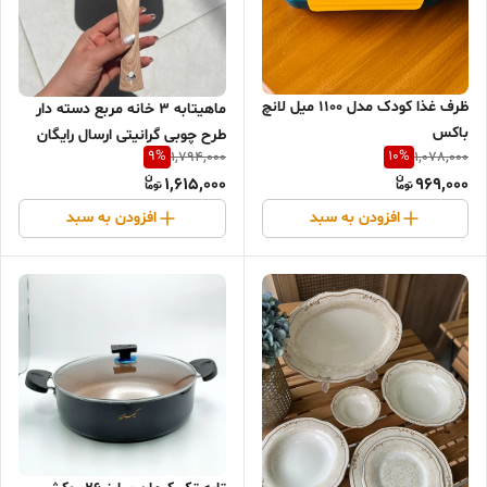
ظرف غذا کودک مدل 1100 میل لانچ
ماهيتابه 3 خانه مربع دسته دار
باکس
طرح چوبی گرانیتی ارسال رایگان
9
%
10
%
1,794,000
1,078,000
1,615,000
969,000
افزودن به سبد
افزودن به سبد