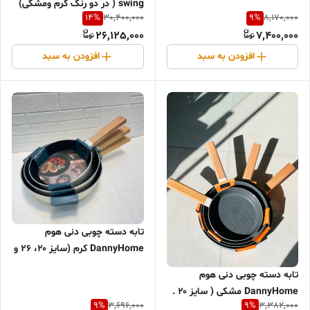
نفره)
swing ( در دو رنگ کرم و‌مشکی)
14
%
9
%
30,400,000
8,170,000
26,125,000
7,400,000
افزودن به سبد
افزودن به سبد
تابه دسته چوبی دنی هوم
DannyHome کرم (سایز ۲۰، ۲۶ و
۲۸ سانتی‌متر)
تابه دسته چوبی دنی هوم
DannyHome مشکی ( سایز ۲۰ .
9
%
9
%
3,696,000
3,382,000
۲۴ . ۲۶ . ۲۸ سانتی متر )