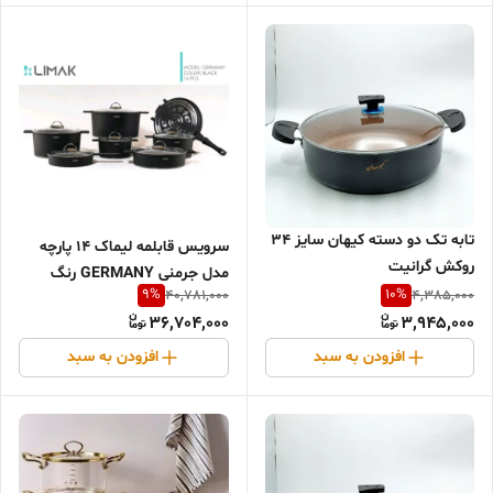
تابه تک دو دسته کیهان سایز ۳۴
سرویس قابلمه لیماک 14 پارچه
روکش گرانیت
مدل جرمنی GERMANY رنگ
9
%
10
%
40,781,000
4,385,000
مشکی
36,704,000
3,945,000
افزودن به سبد
افزودن به سبد