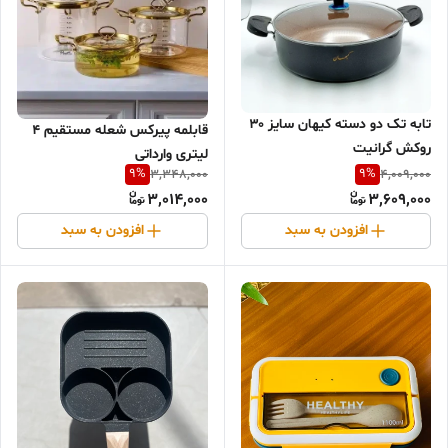
تابه تک دو دسته کیهان سایز ۳۰
قابلمه پیرکس شعله مستقیم ۴
روکش گرانیت
لیتری وارداتی
9
%
9
%
3,348,000
4,009,000
3,014,000
3,609,000
افزودن به سبد
افزودن به سبد