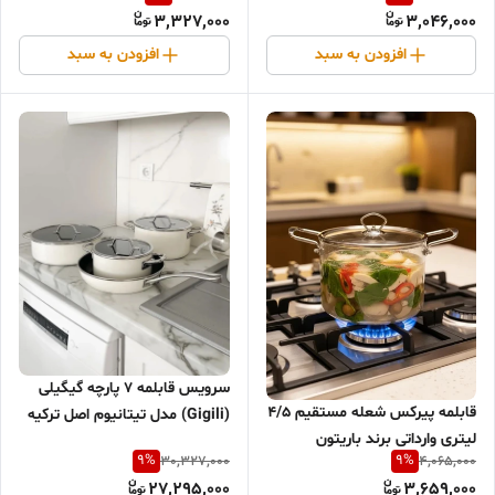
3,327,000
3,046,000
افزودن به سبد
افزودن به سبد
سرویس قابلمه ۷ پارچه گیگیلی
قابلمه پیرکس شعله مستقیم ۴/۵
(Gigili) مدل تیتانیوم اصل ترکیه
لیتری وارداتی برند باریتون
– رنگ سفید صدفی
9
%
9
%
30,327,000
4,065,000
27,295,000
3,659,000