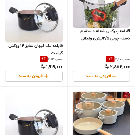
قابلمه پیرکس شعله مستقیم
دسته چوبی ۲/۵لیتری وارداتی
قابلمه تک کیهان سایز ۱۴ روکش
گرانیت
9
%
10
%
2,130,000
3,170,000
1,919,000
2,852,000
افزودن به سبد
افزودن به سبد