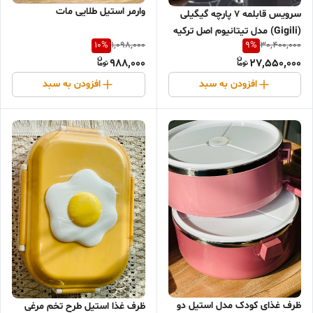
وارمر استیل طلایی مات
سرویس قابلمه ۷ پارچه گیگیلی
(Gigili) مدل تیتانیوم اصل ترکیه
10
%
9
%
1,098,000
30,400,000
رنگ مشکی
988,000
27,550,000
افزودن به سبد
افزودن به سبد
ظرف غذای کودک مدل استیل دو
ظرف غذا استیل طرح تخم مرغی