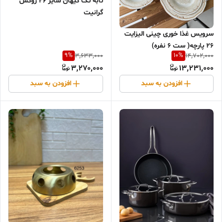
تابه تک کیهان سایز ۲۶ روکش
گرانیت
سرویس غذا خوری چینی الیزایت
۲۶ پارچه( ست ۶ نفره)
9
%
10
%
3,633,000
14,702,000
3,270,000
13,231,000
افزودن به سبد
افزودن به سبد