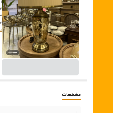
۱ :
2:
۳:
۴:
۵:
نم
مشخصات
۱ :