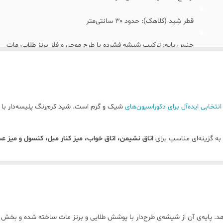
قطر شِید (کلاهک): حدود ۳۰ سانتی‌متر
جنس پایه: ترکیب شیشه فشرده با طرح موجی و فلز برنز طلایی مات
جنس شِید: پارچه کرم پلیسه‌ای با فریم فلزی طلایی
ارتفاع کل اباژور ۶۵ سانت
نتخابی ایده‌آل برای دکوراسیون‌های
شیک و گرم است. شید کرم‌رنگ پلیسه‌دار با حا
 به گزینه‌ای مناسب برای
اتاق نشیمن، اتاق خواب، میز کنار مبل، کنسول و میز ع
ی دکوراسیون شما جلوه‌ای خاص می‌بخشد.
 پایه‌ی آن از شیشه‌ی طرح‌دار با پوشش طلایی و برنز مات ساخته شده و بخش بال