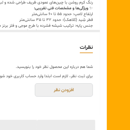
رنگ کرم روشن با چین‌های عمودی ظریف طراحی شده و لبه‌ها
✨
ویژگی‌ها و مشخصات فنی تقریبی:
ارتفاع لامپ: حدود 55 تا 60 سانتی‌متر
قطر شِید (کلاهک): حدود 32 تا 35 سانتی‌متر
جنس پایه: ترکیب شیشه فشرده با طرح موجی و فلز برنز ط
جنس شِید: پارچه کرم پلیسه‌ای با فریم فلزی طلایی
سبک نور: Warm Soft Light – نور گرم و نرم با درخشش طلایی کم‌انعکاس
کاربرد: مناسب برای اتاق نشیمن لوکس، کنسول، یا میز ک
نظرات
شما هم درباره این محصول نظر خود را بنویسید.
برای ثبت نظر، لازم است ابتدا وارد حساب کاربری خود شوی
افزودن نظر