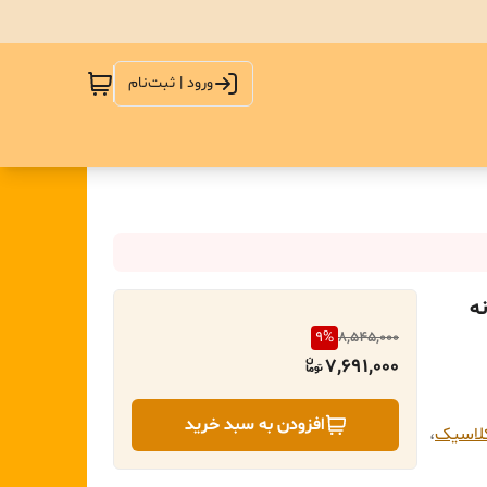
ورود | ثبت‌نام
نه
9
%
8,545,000
7,691,000
افزودن به سبد خرید
کلاسیک
،