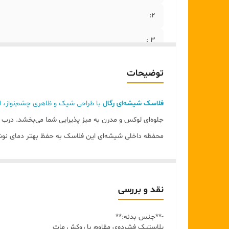
2:
۳ :
۴:
توضیحات
۵ :
فلاسک شیشه‌ای رگال
با طراحی شیک و ظاهری چشم‌نواز، ان
6 :
جلوه‌ای لوکس و مدرن به میز پذیرایی شما می‌بخشد. درب ا
محفظه داخلی شیشه‌ای این فلاسک به حفظ بهتر دمای نوش
۷:
برای ریختن مایعات و طراحی خوش‌دست بدنه، استفاده روز
۸:
اگر
به دنبال یک فلاسک زیبا، کاربردی و مناسب پذیرایی ه
ویژگی‌های محصول
۹:
نقد و بررسی
برند:
رگال
۱۰:
-**جنس بدنه:**
نوع محصول:
فلاسک شیشه‌ای
پلاستیک فشرده‌ی مقاوم با روکش مات