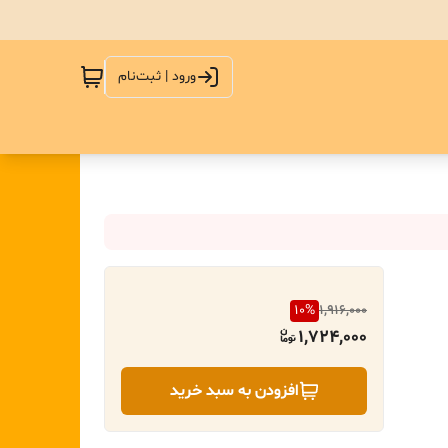
ورود | ثبت‌نام
10
%
1,916,000
1,724,000
افزودن به سبد خرید