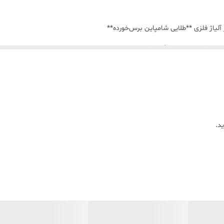
 آلیاژ فلزی **طلایی شامپاین برس‌خورده**
لاسک—ایجاد حس ظرافت و ارتفاع
د.
طوط کلی فلاسک