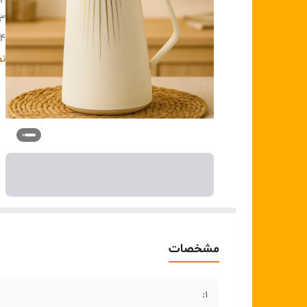
2:
۳ :
۴:
۵ :
نم
6 :
۷:
۸:
۹:
۰:
مشخصات
1: