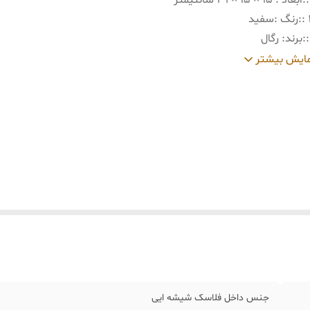
:
ابعاد : 15 × 15 × 29 سانتیمتر
:
رنگ :سفید
:
برند: رگال
:
ساخت : ترکیه
ایش بیشتر
:
جنس بدنه :پلاستیک فشرده با کیفیت
:
جنس داخلی :شیشه ای مقاوم در برابر حرارت
:
نوع درب :پیچی
:
قابلیت : نگهداری اب داغ و سرد
۱
:
ویژگی : امکان تعویض شیشه داخلی از قسمت پایین
جنس داخل فلاسک شیشه ایی