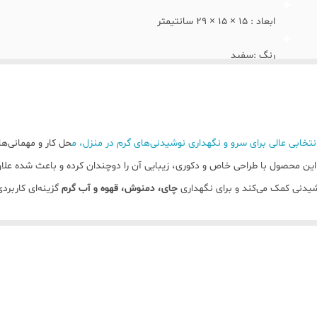
ابعاد : 15 × 15 × 29 سانتیمتر
رنگ :سفید
برند: رگال
ساخت : ترکیه
تخابی عالی برای سرو و نگهداری نوشیدنی‌های گرم در منزل، م
حل کار و مهمانی‌
جنس بدنه :پلاستیک فشرده با کیفیت
ین محصول با طراحی خاص و دکوری، زیبایی آن را دوچندان کرده و باعث شده علاوه 
یدنی کمک می‌کند و برای نگهداری
چای، دمنوش، قهوه و آب گرم
گزینه‌ای کاربر
جنس داخلی :شیشه ای مقاوم در برابر حرارت
مره از این محصول را آسان و لذت‌بخش می‌کند.
نوع درب :پیچی
ستید،
فلاسک شیشه‌ای رگال
می‌تواند انتخابی بسیار مناسب برای آشپزخانه و سر
قابلیت : نگهداری اب داغ و سرد
ویژگی : امکان تعویض شیشه داخلی از قسمت پایین