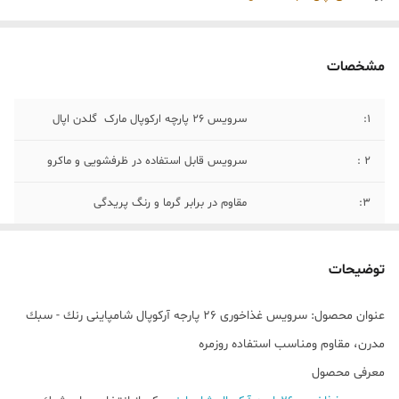
مشخصات
1:
سرویس ۲۶ پارچه ارکوپال مارک گلدن اپال
۲ :
سرویس قابل استفاده در ظرفشویی و ماکرو
۳:
مقاوم در برابر گرما و رنگ پریدگی
۴:
رنگ : رنگ شامپاینی
توضیحات
۵:
سرویس ۲۶ پارچه شامل ( ۶ عدد بشقاب تخت،
۶ عدد پیش دست، ۶ عدد پیاله ماست، ۶ عدد
عنوان محصول: سرويس غذاخورى ۲۶ پارجه آركوپال شامپاینی رنك - سبك
خورشت خوری، ۱ عدد دیس ، ۱ عدد کاسه سالاد)
مدرن، مقاوم ومناسب استفاده روزمره
۶:
با تضمين قيمت كيفيت و اصالت كالال
معرفى محصول