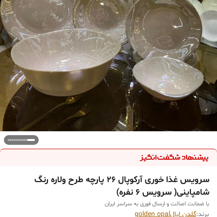
سرويس غذا خوری آركوپال ۲۶ پارچه طرح ولاره رنگ
شامپاینی( سرویس ۶ نفره)
با ضمانت اصالت و ارسال فوری به سراسر ایران
برند:
گلدن اپالgolden opal