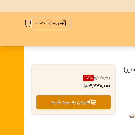
ورود | ثبت‌نام
ایز)
38
%
5,225,000
3,230,000
افزودن به سبد خرید
بک
،