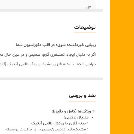
۳ :
۴:
توضیحات
۵:
زیبایی خیره‌کننده شرق؛ در قلب دکوراسیون شما
۶:
اگر به دنبال ایجاد اتمسفری گرم، صمیمی و در عین حال 
طراحی شده، با بدنه فلزی مشبک و رنگ طلایی آنتیک (Vintage Gold)، جلوه‌ای خاص به میز جلو مبلی، کنسول یا گوشه‌های دکوراسیون شما می‌بخشد.
ویژگی‌های برجسته محصول:
طراحی ظریف و مشبک:
بدنه این فانوس‌ها با الگوهای
کاربری چندگانه:
اگرچه به عنوان فانوس و جاشمعی شنا
نقد و بررسی
متریال باکیفیت:
ساخته شده از فلز مقاوم با پوشش رن
✨
ویژگی‌ها (کامل و دقیق):
جزئیات هوشمندانه:
دارای دسته کنفی ضخیم و باکیفیت
متریال ترکیبی:
ایده‌های چیدمان:
• بدنه فلزی با روکش
طلایی آنتیک
• مشبک‌کاری کندویی/حصیری با جزئیات برجسته
این ست ۳ سایزی (بزرگ، متوسط و کوچک) را می‌توا