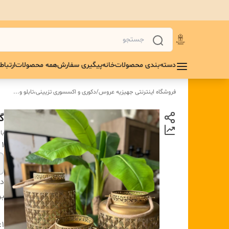
دسته‌بندی محصولات
خانه
پیگیری سفارش
همه محصولات
ارتباط 
فروشگاه اینترنتی جهیزیه عروس
/
دکوری و اکسسوری تزیینی،تابلو و...
گ
با
1 ابعاد :
دس
بر
1: