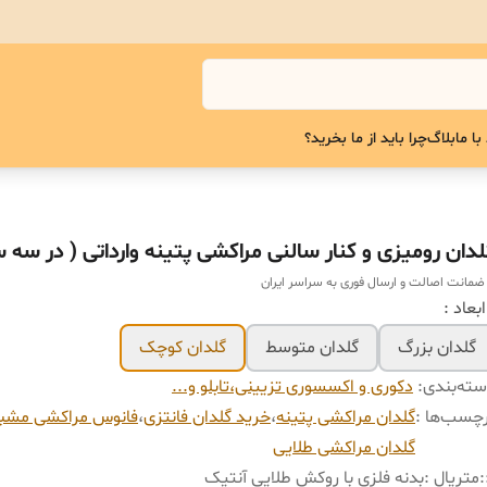
با ما
بلاگ
چرا باید از ما بخرید؟
لدان رومیزی و کنار سالنی مراکشی پتینه وارداتی ( در سه س
 ضمانت اصالت و ارسال فوری به سراسر ایران
گلدان بزرگ
گلدان متوسط
گلدان کوچک
ته‌بندی
:
دکوری و اکسسوری تزیینی،تابلو و...
چسب‌ها :
گلدان مراکشی پتینه
،
خرید گلدان فانتزی
،
فانوس مراکشی مش
گلدان مراکشی طلایی
:
متریال :بدنه فلزی با روکش طلایی آنتیک