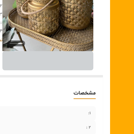
۲ :
۳
:
:
۴:
۵:
نم
۶:
مشخصات
1:
۲ :