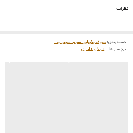
ویژگی‌ها:
نظرات
• جنس ظرف‌ها: شیشهٔ شفاف مقاوم و بهداشتی
• جنس درب، قاشق و پایه: چوب بامبو طبیعی
• شامل ۴ ظرف با درب و قاشق اختصاصی
دسته‌بندی
:
• حفظ عطر و تازگی ادویه‌ها و مواد خشک
ظروف پذیرایی ،سرو، سینی و‌...
برچسب‌ها :
اردو خور فانتزی
• سبک طراحی: مینیمال، طبیعی و لوکس
• ابعاد تقریبی هر ظرف: قطر ۸ سانتی‌متر، ارتفاع ۹ سانتی‌متر
• مناسب برای انواع ادویه، شکر، چای یا نمک
💫 ایده‌آل برای استفاده روزانه یا هدیهٔ خانه‌نو