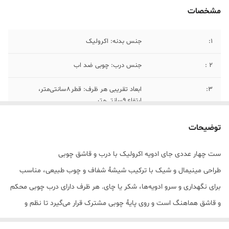
مشخصات
1:
جنس بدنه: اکرولیک
۲ :
جنس درب: چوبی ضد اب
۳:
ابعاد تقریبی هر ظرف: قطر ۸ سانتی‌متر،
ارتفاع ۹ سانتی‌متر
توضیحات
ست چهار عددی جای ادویه اکرولیک‌ با درب و قاشق چوبی
طراحی مینیمال و شیک با ترکیب شیشهٔ شفاف و چوب طبیعی، مناسب
برای نگهداری و سرو ادویه‌ها، شکر یا چای. هر ظرف دارای درب چوبی محکم
و قاشق هماهنگ است و روی پایهٔ چوبی مشترک قرار می‌گیرد تا نظم و
زیبایی بیشتری به میز یا کابینت آشپزخانه ببخشد.