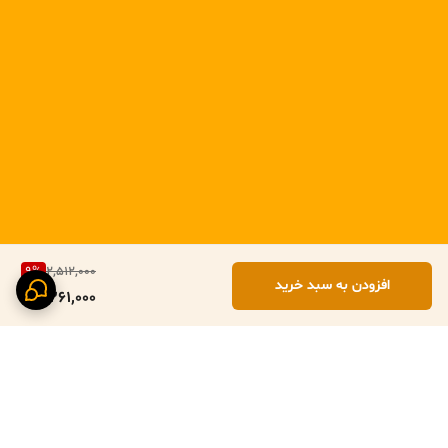
9
%
2,512,000
افزودن به سبد خرید
2,261,000