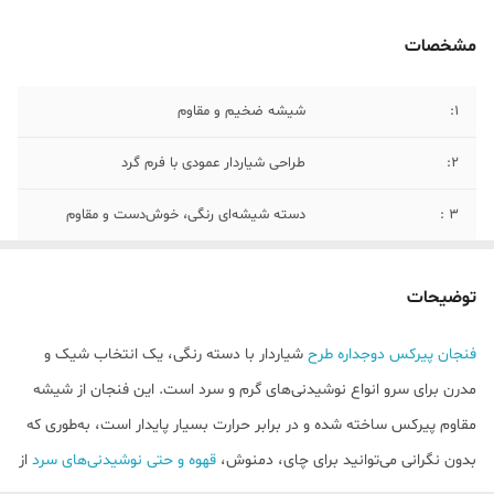
مشخصات
1:
شیشه ضخیم و مقاوم
2:
طراحی شیاردار عمودی با فرم گرد
۳ :
دسته شیشه‌ای رنگی، خوش‌دست و مقاوم
۴:
رنگ • بدنه: شفاف • دسته: کهربایی / طلایی
گرم
توضیحات
۵ :
ارتفاع: حدود 9 تا 10 سانتی‌متر • قطر دهانه:
فنجان پیرکس دوجداره طرح
شیاردار با دسته رنگی، یک انتخاب شیک و
حدود 8 تا 8.5 سانتی‌متر • قطر کف: حدود 7 تا
مدرن برای سرو انواع نوشیدنی‌های گرم و سرد است. این فنجان از شیشه
7.5 سانتی‌متر
مقاوم پیرکس ساخته شده و در برابر حرارت بسیار پایدار است، به‌طوری که
6 :
گنجایش: حدود 300 میلی‌لیتر
بدون نگرانی می‌توانید برای چای، دمنوش،
قهوه و حتی نوشیدنی‌های سرد
از