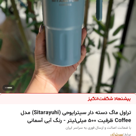
تراول ماگ دسته دار سیترایوحی (Sitarayuhi) مدل
Coffee ظرفیت ۵۰۰ میلی‌لیتر - رنگ آبی آسمانی
با ضمانت اصالت و ارسال فوری به سراسر ایران
برند:
سیترای