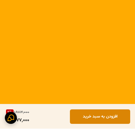
9
%
1,973,000
افزودن به سبد خرید
1,777,000