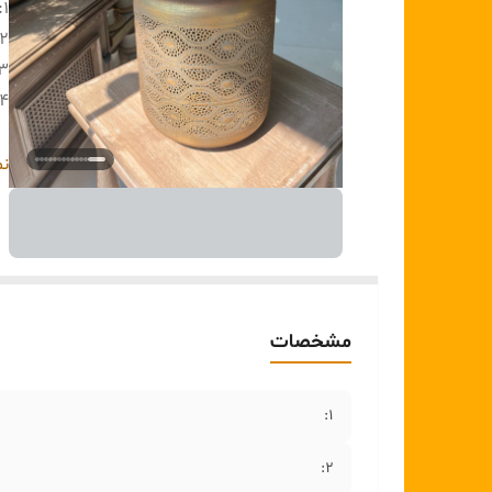
1:
2:
3:
۴:
5:
نم
۶:
۷:
8:
مشخصات
1:
2: