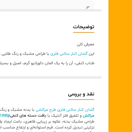
3:
۴:
توضیحات
5:
معرفی کلی
۶:
این
گلدان کنار سالنی فلزی
با طراحی مشبک و رنگ طلایی پت
طناب کنفی، آن را به یک المان دکوراتیو گرم، اصیل و بسیا
۷:
8:
طراحی و فرم
• فرم استوانه‌ای کشیده، مناسب فضاهای کنار سالنی
نقد و بررسی
• دهانه فلزی مشبک با طراحی هماهنگ با بدنه
گلدان کنار سالنی فلزی طرح مراکشی
با بدنه مشبک و رنگ ط
• دسته کنفی ضخیم که حس دست‌ساز و طبیعی ایجاد می‌ک
مراکش
و تلفیق فلز آنتیک با
بافت دسته های کنفی
http://کنار سالنی فلزی مراکشی
• تناسب عالی بین ارتفاع، قطر و جزئیات
طراحی مشبک بدنه، علاوه بر زیبایی ظاهری، باعث ایجاد
با
تزئینی تبدیل کرده است. فرم استوانه‌ای و ارتفاع مناسب ا
✅ طراحی آن کاملاً مناسب قرارگیری کنار مبل، کنسول، شوم