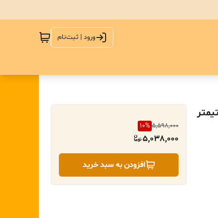
ورود | ثبت‌نام
10
%
5,598,000
5,038,000
افزودن به سبد خرید