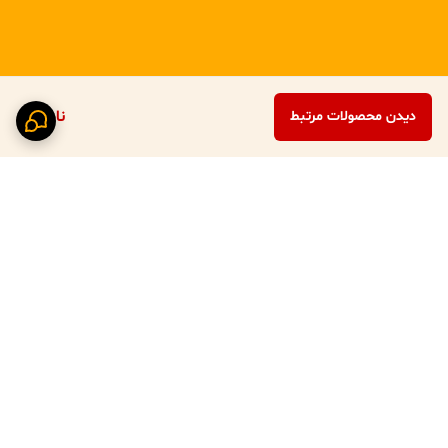
دسته کنفی خاص و متفاوت
❌ نقاط ضعف
صرفاً دکوراتیو (کاربری گلدان واقعی محدود)
مناسب فضاهای کاملاً مینیمال نیست
ناموجود
دیدن محصولات مرتبط
نیاز به تمیزکاری با دستمال خشک (نه شست‌وشو)
🏆 جمع‌بندی نهایی
این گلدان کنار سالنی مراکشی
، یک آیتم
دکوراتیو شاخص، گرم و
لوکس
است که بیشتر از یک ظرف ساده عمل می‌کند. اگر به‌دنبال ایجاد
حس اصالت، نور، سایه و هویت شرقی در فضا هستی، این مدل یکی از
انتخاب‌های بسیار هوشمندانه است
برگشت به بالا