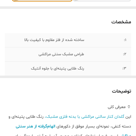
مشخصات
1:
ساخته شده از فلز مقاوم با کیفیت بالا
2:
طراحی مشبک سنتی مراکشی
۳:
رنگ طلایی پتینه‌ای با جلوه آنتیک
4:
کاربردها گلدان دکوراتیو کنار سالنی فانوس
شمع LED یا نور دکوراتیو مناسب چیدمان کنار
توضیحات
مبل، کنسول یا ورودی
🏺 معرفی کلی
5:
نکات نگهداری مناسب گل طبیعی و آب نیست
این
گلدان کنار سالنی مراکشی با بدنه فلزی مشبک،
رنگ طلایی پتینه‌ای و
از شست‌وشوی مستقیم با آب خودداری شود
دسته کنفی، نمونه‌ای بسیار موفق از دکورهای
الهام‌گرفته از هنر سنتی
6 :
گلدان کنار سالنی سایز بزرگ : طول : ۲۴ سانتی