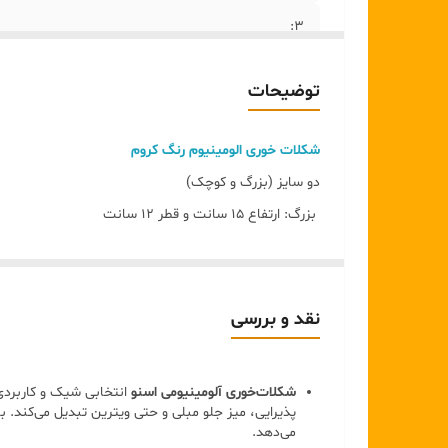
۳:
۴:
توضیحات
۵:
شکلات خوری الومینیوم رنگ کروم
دو سایز (بزرگ و کوچک)
بزرگ: ارتفاع ۱۵ سانت و قطر ۱۲ سانت
کوچک :ارتفاع ۱۲ سانت قطر ۱۲ سانت
قابل شستشو با اب سرد و شوینده غیر اسیدی
این کار خاص و متفاوت با دست ساخته شده و جنسش از آل
نقد و بررسی
باعث می‌شه هر جایی بذاریدش که حسابی هم به چشم بیاد. 
مناسب پذیرایی شکلات، تنقلات ریز، گز و…
شکلات‌خوری آلومینیومی اسنو
انتخابی شیک و کاربردی
ظاهر دکوراتیو و لوکس برای میز پذیرایی
پذیرایی، میز جلو مبلی و حتی ویترین تبدیل می‌کند. ب
می‌دهد.
رنگ نقره‌ای جذاب با بافت خاص