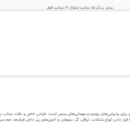
سایز بزرگ ۱۵ سانت ارتفاع ۱۲ سانت قطر
سایز کوچک ارتفااع ۱۲ و قطر ۱۲
رنگ کروم و شستشو با اب سرد و مواد شوینده غیر اسیدی
ومینیومه؛ هم سبک و مقاومه، هم ظاهر خیلی خاصی داره.با داشتنش میتونی پذ
اگه دنبال یه دیزاین خاص و هنری برای دکور خونه‌تون هستید، این انتخاب عال
 برای پذیرایی‌های روزمره و مهمانی‌های رسمی است. طراحی خاص و بافت جذاب ب
ا قرار دادن انواع شکلات، ترافل، گز، سوهان یا آجیل‌های ریز داخل ظرف‌ها، هم س