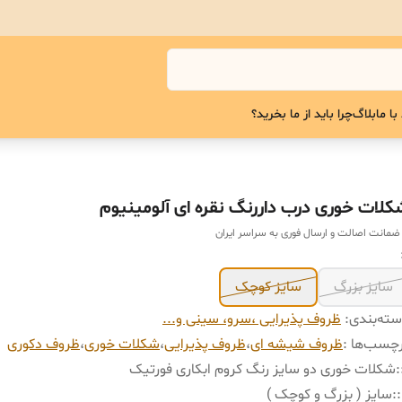
با ما
بلاگ
چرا باید از ما بخرید؟
کلات خوری درب داررنگ نقره ای آلومینیوم
 ضمانت اصالت و ارسال فوری به سراسر ایران
سایز بزرگ
سایز کوچک
ته‌بندی
:
ظروف پذیرایی ،سرو، سینی و‌...
چسب‌ها :
ظروف شیشه ای
،
ظروف پذیرایی
،
شکلات خوری
،
ظروف دکوری
:
شکلات خوری دو سایز رنگ کروم ابکاری فورتیک
:
سایز ( بزرگ و کوچک )