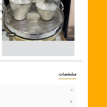
۳:
۴:
۵:
نم
مشخصات
۱:
۲: