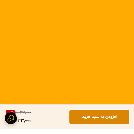
10
%
3,037,000
افزودن به سبد خرید
2,733,000