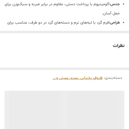
جنس:
آلومینیوم با پرداخت دستی، مقاوم در برابر ضربه و سبک‌وزن برای
حمل آسان.
طراحی:
فرم گرد با لبه‌های نرم و دسته‌های گرد در دو طرف، مناسب برای
سرو یا جابه‌جایی.
رنگ:
نقره‌ای مات با بافت فلزی طبیعی که جلوه‌ای کلاسیک و گرم به فضا
نظرات
می‌بخشد.
کاربری:
سرو میوه، نان، آجیل یا استفاده به عنوان ظرف تزئینی در میز
پذیرایی و کنسول.
دسته‌بندی
:
ظروف پذیرایی ،سرو، سینی و‌...
مزایا
دسته‌های گرد همکاربردی و هم تزئینی هستند.
رنگ سیلور، قابلیت ترکیب با ظروف طلایی یا گیاهان دکوراتیو سبز برای
ایجاد تضاد رنگی لوکس دارد.
فرم کاسه ایی بودنش، ظرفیت بیشتری نسبت به ظرف‌های گرد یا قایقی
دارد.