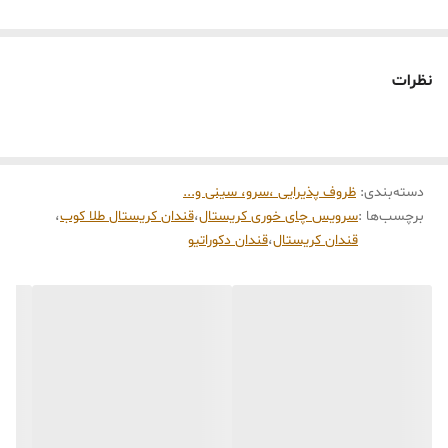
برای دریافت مشاوره ی رایگان خرید وراهنمایی محصول
اینجا
کلیک کنید
نظرات
دسته‌بندی
:
ظروف پذیرایی ،سرو، سینی و‌...
برچسب‌ها :
سرویس چای خوری کریستال
،
قندان کریستال طلا کوب
،
قندان کریستال
،
قندان دکوراتیو