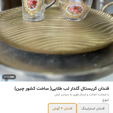
قندان کریستال گلدار لب طلایی( ساخت کشور چین)
با ضمانت اصالت و ارسال فوری به سراسر ایران
تنوع
قندان استرلینگ
قندان ۴ گوش