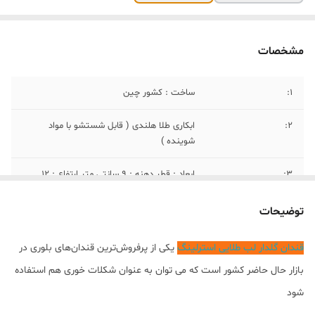
مشخصات
1:
ساخت : کشور چین
2:
ابکاری طلا هلندی ( قابل شستشو با مواد
شوینده )
3:
ابعاد : قطر دهنه : ۹ سانتی متر ارتفاع : ۱۲
سانتی متر
توضیحات
۴:
جنس؛ کریستال
قندان گلدار لب طلایی استرلینگ
یکی از پرفروش‌ترین قندان‌های بلوری در
بازار حال حاضر کشور است که می توان به عنوان شکلات خوری هم استفاده
شود