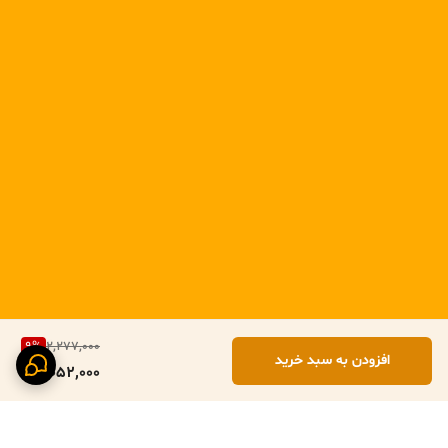
9
%
2,277,000
افزودن به سبد خرید
2,052,000