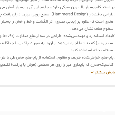
متریال تمام آلومینیوم درجه یک: ساخته شده از آلیاژ آلومینیوم باکیفیت 
بر استحکام بسیار بالا، وزن سبکی دارد و جابه‌جایی آن را بسیار آسان می‌
:
طراحی بافت‌دار (Hammered Design): سطح رویی میزها دارای
هنری است که علاوه بر زیبایی بصری، اثر انگشت و خط و خش را بسیار ک
سطوح صاف نشان می‌دهد.
:
سانتی‌متر) که به شما اجازه می‌دهد از آن‌ها به صورت پلکانی یا جداگانه د
مختلف خانه استفاده کنید.
:
پایه‌های خراطی‌شده ظریف و مقاوم: استفاده از پایه‌های مخروطی با طرا
کلاسیک-مدرن که پایداری میز را روی هر سطحی (فرش یا پارکت) تضمین 
:
ضد زنگ و مقاوم در برابر رطوبت: به دلیل ماهیت آلومینیوم، این محصول 
ایش بیشتر
ضد زنگ بوده و برای استفاده در مناطق شرجی یا تمیزکاری با دستمال م
بسیار ایده‌آل است.
:
نگ ثابت و ماندگار: پوشش رنگی محصول با تکنولوژی پیشرفته انجام شد
برابر تغییر رنگ ناشی از نور خورشید و مواد شوینده ملایم کاملاً مقاوم 
:
نگ ثابت و ماندگار: پوشش رنگی محصول با تکنولوژی پیشرفته انجام شد