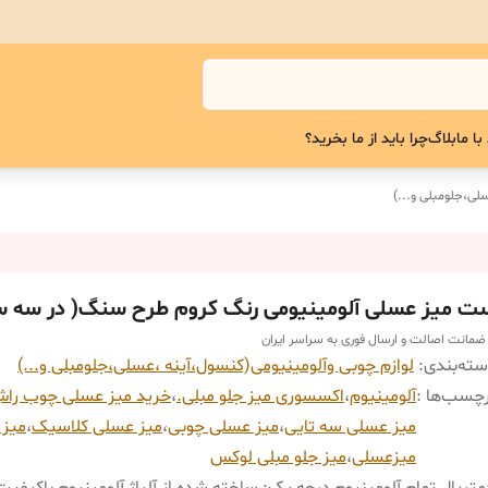
با ما
بلاگ
چرا باید از ما بخرید؟
سلی،جلومبلی و...)
ت میز عسلی آلومینیومی رنگ کروم طرح سنگ( در سه سا
 ضمانت اصالت و ارسال فوری به سراسر ایران
ته‌بندی
:
لوازم چوبی و‌آلومینیومی(کنسول،آینه ،عسلی،جلومبلی و...)
چسب‌ها :
آلومینیوم
،
اکسسوری میز جلو مبلی.
،
خرید میز عسلی چوب را
میز عسلی سه تایی
،
میز عسلی چوبی
،
میز عسلی کلاسیک
،
میز
میزعسلی
،
میز جلو مبلی لوکس