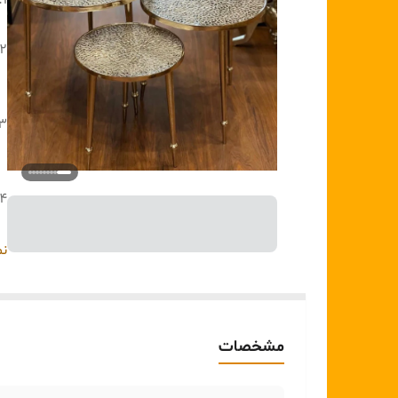
:
1
2
3
4
5
نم
6
مشخصات
7