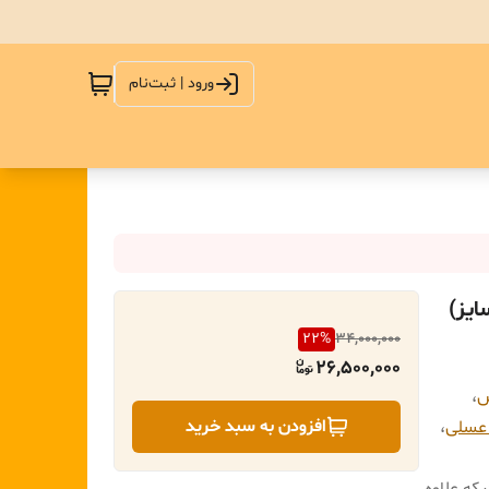
ورود | ثبت‌نام
یز)
22
%
34,000,000
26,500,000
ش
،
افزودن به سبد خرید
 عسلی
،