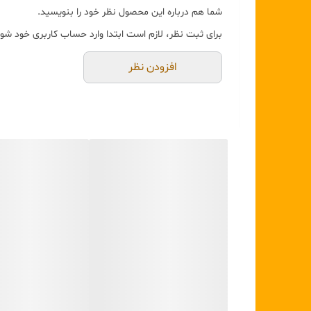
بسیاری از مشتریان هنگام خرید میز عسلی با مشکلاتی نظ
شما هم درباره این محصول نظر خود را بنویسید.
ست ۳ تکه آلومینیومی
دقیقاً برای حل این مشکلات طراح
برای ثبت نظر، لازم است ابتدا وارد حساب کاربری خود شوی
8
خداحافظی با زنگ‌زدگی:
آلومینیوم برخلاف آهن، در مجا
افزودن نظر
جابه‌جایی بدون دردسر:
وزن سبک آلومینیوم به شما اجا
دوام مادام‌العمر:
این محصول برخلاف مدل‌های چوبی که ل
9
تحلیل ابعاد و ارگونومی؛ مهندسی در خدمت چیدمان
یکی از بزرگترین مزیت‌های این ست، رعایت فواصل استاندار
10
سایز بزرگ (ارتفاع ۶۰، قطر ۵۰):
مناسب برای کنار مبل‌های با ارتفاع بلند و دسته‌دار. قطر ۵۰
سایز متوسط (ارتفاع ۵۰، قطر ۴۵):
این میز استانداردترین ابعاد را برای پذیرای
11
سایز کوچک (ارتفاع ۴۰، قطر ۳۵):
گزینه‌ای عالی برای 
طراحی چکشی (Hammered)؛ هنر در جزئیات
12
13
اگر به سطح این میزها نگاه کنید، بافت ظریف و هنری آن 
در دکوراسیون مدرن، استفاده از سطوح دارای بافت (Texture) باعث می‌شود فضا از حالت خشکی و بی‌روحی خارج شود.
14