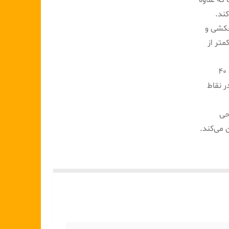
که علاوه
کند.
 بافت چکشی و
متر از
ابعاد استاندارد و مهندسی‌شده: طراحی در سه ارتفاع متفاوت (۶۰، ۵۰ و ۴۰
ر نقاط
حی
می‌کند.
کاملاً
رطوب
ه که در
است.
ه که در