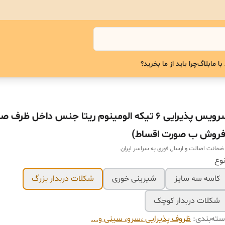
با ما
بلاگ
چرا باید از ما بخرید؟
سرویس پذیرایی ۶ تیکه الومینوم ریتا جنس داخل ظرف
فروش ب صورت اقساط)
 ضمانت اصالت و ارسال فوری به سراسر ایران
وع
کاسه سه سایز
شیرینی خوری
شکلات دربدار بزرگ
شکلات دربدار کوچک
ته‌بندی
:
ظروف پذیرایی ،سرو، سینی و‌...