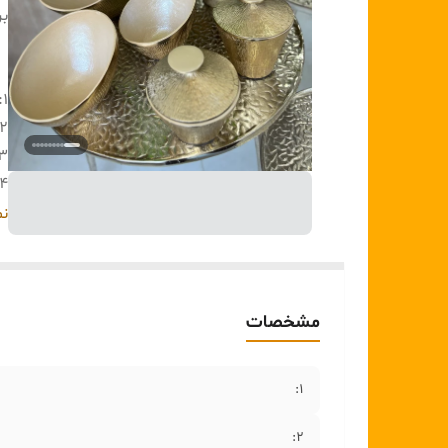
بر
۱:
۲:
۳:
۴:
۵:
نم
۶:
۷:
مشخصات
۸:
۹:
۰:
۱:
۱۱:
۲:
۲: