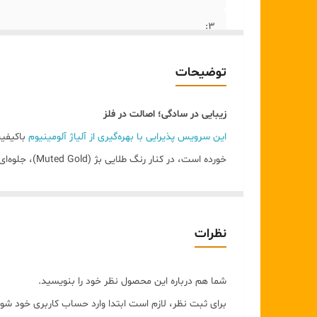
۳:
۴:
توضیحات
۵:
زیبایی در سادگی؛ اصالت در فلز
۶:
این سرویس پذیرایی با بهره‌گیری از آلیاژ آلومینیوم
باکیفیت
خورده است، در کنار رنگ طلایی بژ (Muted Gold)، جلوه‌ای اشرافی و در عین حال مینیمال به فضای منزل می‌بخشد.
۷:
ویژگی‌های برجسته:
۸:
جنس بدنه:
تولید شده از آلومینیوم درجه یک (ضد ز
پوشش داخلی:
دارای لعاب کرم-صدفی با کیفیت بالا که
۹:
نظرات
طراحی ارگونومیک:
لبه‌های ظریف و فرم‌های منحنی که ح
۱۰:
تنوع کاربرد:
مناسب برای سرو انواع میوه، آجیل، شیری
شما هم درباره این محصول نظر خود را بنویسید.
ماندگاری:
رنگ ثابت و مقاوم در برابر سیاه شدن (آنودا
۱۱:
برای ثبت نظر، لازم است ابتدا وارد حساب کاربری خود شوی