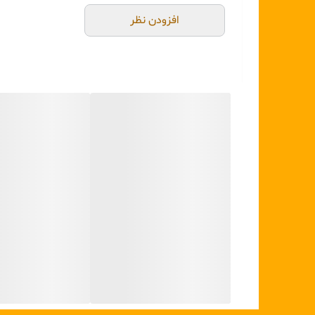
اقلام موجود در این ست:
۱۲:
افزودن نظر
یک عدد کاسه بزرگ (میوه‌خوری/سالادخوری)
یک عدد کاسه متوسط (آجیل‌خوری)
یک عدد کاسه کوچک (تنقلات)
یک عدد ظرف پایه‌دار (شیرینی‌خوری/کیک‌خوری)
دو عدد قندان یا شکلات‌خوری دردار با طراحی هماهنگ