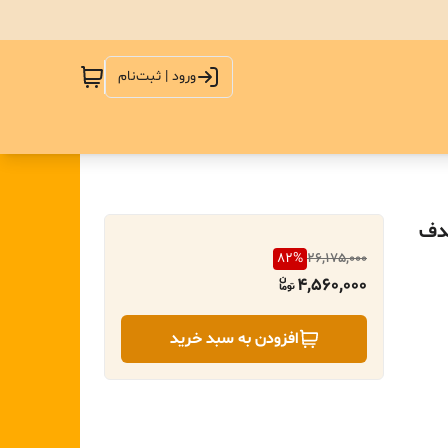
ورود | ثبت‌نام
 صدف
82
%
26,175,000
4,560,000
افزودن به سبد خرید