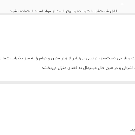
سانت و ارتفاع ۱۴ سانت)
قابل شستشو با شوینده و بهتر است از مواد اسید استفاده نشود
رنگ طلایی کار دست ریخته گری شده
ابکاری فورتیک میباشد و ضمانت ابکاری مادام عمر
۶ تیکه شامل؛ میوه خوری بزرگ ، اجیل خوری متوسط،شکللت خوری کوچک، شیرینی خوری، و دو عدد قندان در دو سایز
 و طراحی دست‌ساز، ترکیبی بی‌نظیر از هنر مدرن و دوام را به میز پذیرایی شما م
بابت فروش اقساطی با شماره ۰۹۳۰۷۳۰۱۰۳۹ تماس حاصل فرمایدد
ابعاد کاسه بزرگ( قطر ۳۰ سانت و ارتفاع ۱۴ سانت)
نگ و سبک).
 شستشو را آسان کرده و با مواد غذایی واکنش نمی‌دهد.
ابعاد کاسه متوسط( قطر ۲۰ سانت و ارتفاع ۱۳ سانت)
س بصری فوق‌العاده‌ای ایجاد می‌کنند.
ایعاد کاسه کوچک( قطر ۱۶ سانت و ارتقاع ۱۲ سانت)
نی، شکلات و تنقلات در مهمانی‌های رسمی و دورهمی‌های دوستانه
یز شده).
ابعاد ظرف شیرینی ( قطر ۲۸ سانت و ارتفاع ۱۳ سانت)
د.