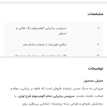
مشخصات
۱:
سرویس پذیرایی الومینیوم رنگ طلایی و
سیلور
۲:
ابکاری فورتیک با ضمانت مادام عمر
۳:
قابل شستشو میباشی و بهتر است از مواد
اسیدی در شستشو استفاده نشود
توضیحات
۴:
ست پذیرای؛ ( شامل، میوه خوری ،اجیل خوری،
شیرینی دو طبقه، شکلات خوری دریدار، اردو
معرفی محصول
خوری)
میزبانی به سبک مدرن نیازمند ظروفی است که علاوه بر زیبایی، دوام و
۵:
بابت فروش اقساط با شماره ۰۹۳۰۷۳۰۱۰۳۹
اصالت داشته باشند.
سرویس پذیرایی تمام آلومینیوم طرح لوزی
، با
تماس بگیرید
درخشش نقره‌ای و طراحی بدنه برجسته، انتخابی بی‌نظیر برای