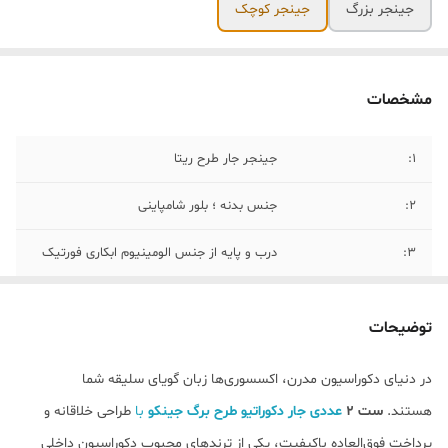
جینجر بزرگ
جینجر کوچک
مشخصات
۱:
جینجر جار طرح ریتا
۲:
جنس بدنه ؛ بلور شامپاینی
۳:
درب و پایه از جنس الومینیوم ابکاری فورتیک
۴::
ارتفاع سایز کوچک (ارتفاع با احتساب درب ۴۶
سانت ارتفاع بدنه ۲۱ سانت و ارتفاع درب ۲۵
توضیحات
سانت و قطر ۱۴ سانت)
در دنیای دکوراسیون مدرن، اکسسوری‌ها زبان گویای سلیقه شما
۵:
ارتفاع سایز بزرگ(ارتفاع با احتساب درب ۶۳
هستند.
ست ۲
عددی جار دکوراتیو طرح برگ جینکو
با
طراحی خلاقانه و
سانت)( ارتفاع بدنه ۳۳ سانت و ارتفاع درب ۳۰
سانت و قطر ۴۰ سانت)
پرداخت فوق‌العاده باکیفیت، یکی از ترندهای محبوب دکوراسیون داخلی