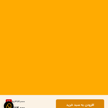
9
%
5,313,000
افزودن به سبد خرید
4,783,000