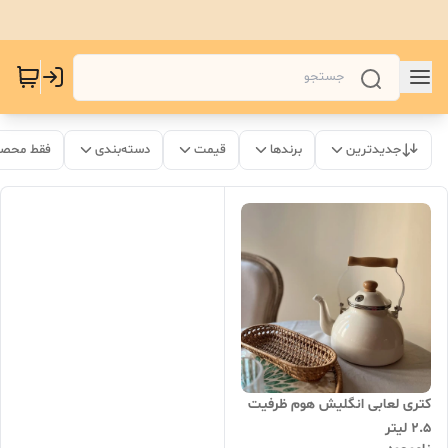
جدیدترین
برندها
قیمت
دسته‌بندی
فقط محصو
کتری لعابی انگلیش هوم ظرفیت
۲.۵ لیتر