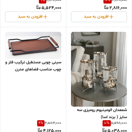
9
%
10
%
6,137,000
3,130,000
5,524,000
2,816,000
افزودن به سبد
افزودن به سبد
سینی چوبی مستطیل ترکیب فلز و
چوب مناسب فضاهای مدرن
شمعدان الومینیوم رومیزی سه
سایز ( برند اسا)
9
%
10
%
4,583,000
5,598,000
4,125,000
5,038,000