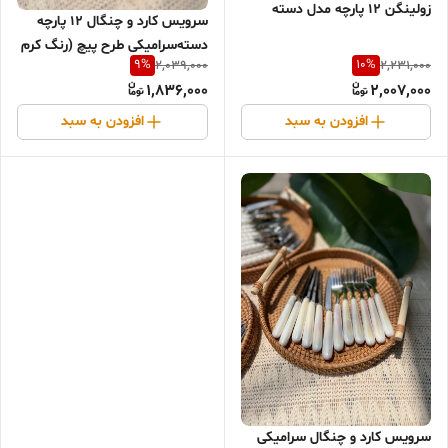
زولینگن ۱۲ پارچه مدل دسته
سرویس کارد و چنگال ۱۲ پارچه
سرامیکی کروم براق | Solingen
دسته‌سرامیکی طرح پیچ (رنگ کرم
Germany
9
%
10
%
2,039,000
2,231,000
کرومی)
1,836,000
2,007,000
افزودن به سبد
افزودن به سبد
سرویس کارد و چنگال سرامیکی