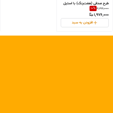
طرح صدفی (هفت‌رنگ) با استیل
10
%
2,196,000
ضد زنگ سولینگن (Solingen) -
1,976,000
۶ نفره
افزودن به سبد