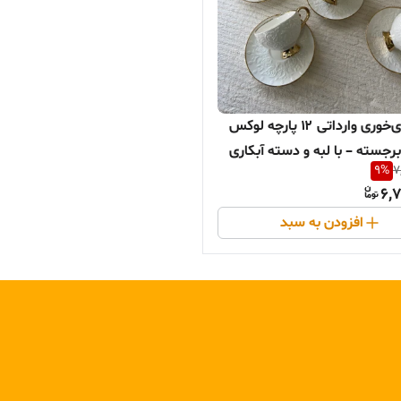
ست چای‌خوری وارداتی ۱۲ پارچه لوکس
رجسته – با لبه و دسته آبکاری
9
%
7
6,
افزودن به سبد