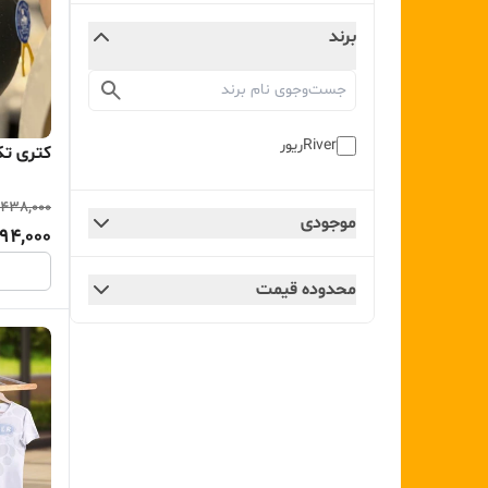
برند
Riverریور
کتری تک ر
,438,000
موجودی
94,000
محدوده قیمت