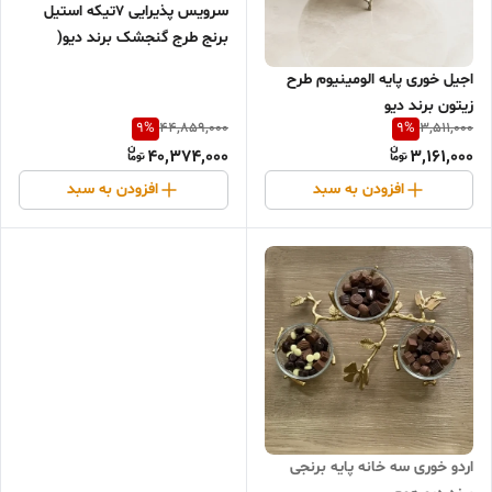
سرویس پذیرایی ۷تیکه استیل
برنج طرج گنجشک برند دیو(
فروش ب صورت اقساط)
اجیل خوری پایه الومینیوم طرح
زیتون برند دیو
9
%
9
%
44,859,000
3,511,000
40,374,000
3,161,000
افزودن به سبد
افزودن به سبد
اردو خوری سه خانه پایه برنجی