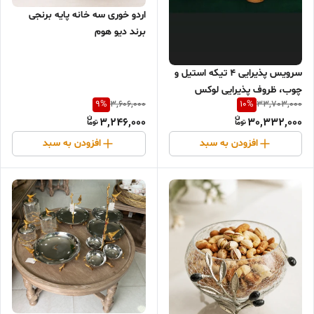
اردو خوری سه خانه پایه برنجی
برند دیو هوم
سرویس پذیرایی ۴ تیکه استیل و
چوب، ظروف پذیرایی لوکس
9
%
10
%
3,606,000
33,703,000
3,246,000
30,332,000
افزودن به سبد
افزودن به سبد