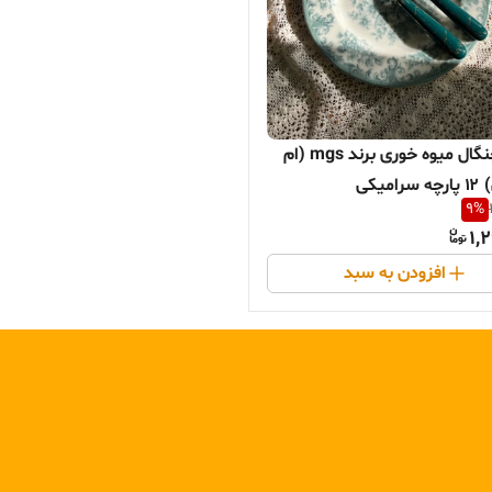
کارد و چنگال میوه خوری برند mgs (ام
میکی
9
%
1,
افزودن به سبد