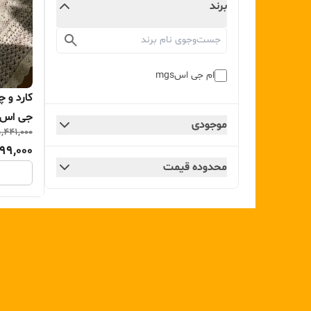
برند
ام جی اسmgs
جی اس) ۱۲ پارچه سرا
موجودی
1,441,000
299,000
محدوده قیمت