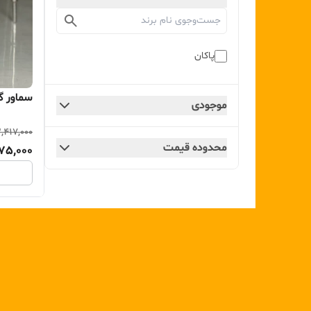
پاکان
سماور گازی ۶ لیتر پاک
موجودی
,417,000
محدوده قیمت
175,000