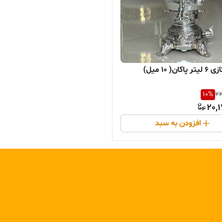
ان( ۱۰ میل)
10
%
22
20,
افزودن به سبد