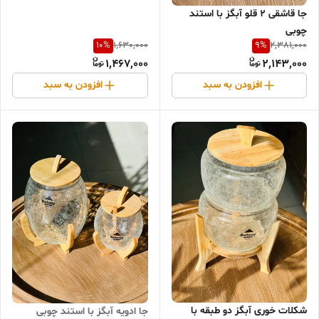
جا قاشقی 2 قلو آبگز با استند
چوبی
10
%
9
%
1,630,000
2,381,000
1,467,000
2,143,000
افزودن به سبد
افزودن به سبد
شکلات خوری آبگز دو طبقه با
جا ادویه آبگز با استند چوبی