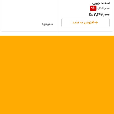
استند چوبی
9
%
2,381,000
2,143,000
افزودن به سبد
ناموجود