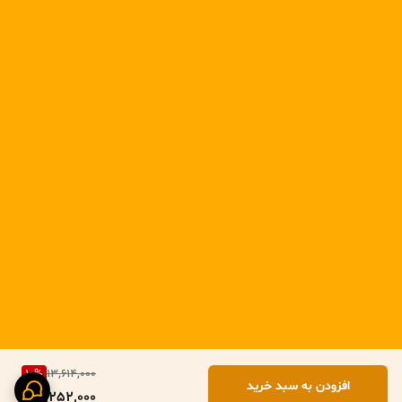
10
%
13,614,000
افزودن به سبد خرید
12,252,000