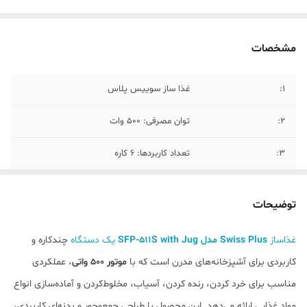
مشخصات
۱:
غذا ساز سوییس پلاس
۲:
توان مصرفى: ۵۰۰ وات
۳:
تعداد كاربردها: ۶ کاره
۴:
ساير ويژگیها : خميرزن جاقوى خردكن آب
مركبات كير دو مخروطه نيغه پلاستيكى و
توضیحات
كاردك براى خمير ٥ صفحه مختلف براى خرد
كردن و برش دادن همزن مايعات و خميرزن
غذاساز
Swiss Plus مدل SFP-511S with Jug
یک دستگاه
چندکاره و
قابليت آسياب آجيل، ادويه جات و قهوه
کاربردی برای آشپزخانه‌های مدرن است که با
موتور 500 واتی
، عملکردی
۵:
جنس بدنه: استيل
مناسب برای خرد کردن، رنده کردن، آسیاب، مخلوط‌کردن و آماده‌سازی انواع
مواد غذایی ارائه می‌دهد. این محصول با طراحی جمع‌وجور و بدنه‌ای کاربردی،