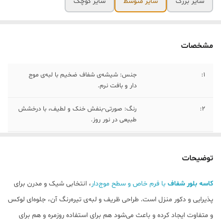
سایز بزرگ
سایز متوسط
سایز کوچک
مشخصات
1:
جنس: شیشه‌ی شفاف ضخیم با لبه‌ی موج
دار و بافت نرم.
2:
رنگ: صورتی‑بنفش خنک و لطیف، با درخشش
طبیعی در نور روز.
۳:
سبک فضا: Snow Classic Modern – روشن،
آرام، و ظریف با جزئیات طبیعی.
توضیحات
۴:
ابعاد سایز بزرگ ( عرض ۴۰ سانت و قطر ۳۰
کاسه بلور شفاف
با فرم خاص و سطح موج‌دار
، انتخابی شیک و مدرن برای
سانت)
پذیرایی و دکور منزل است. طراحی ظریف و لبه‌ی تیره‌رنگ آن، جلوه‌ای لوکس
۵:
ایعاد سایز متوسط( عرض ۲۷ سانت و قطر ۲۳
و متفاوت ایجاد کرده و باعث می‌شود هم برای استفاده روزمره و هم برای