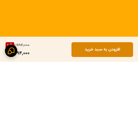
10
%
1,994,000
افزودن به سبد خرید
1,794,000
برگشت به بالا