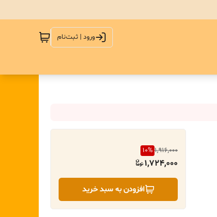
ورود | ثبت‌نام
10
%
1,916,000
1,724,000
افزودن به سبد خرید