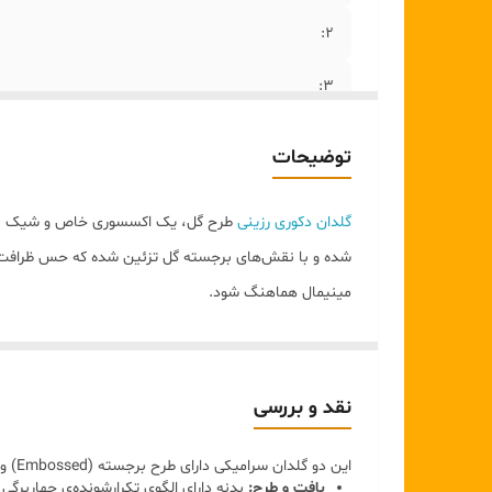
2:
۳:
۵ :
توضیحات
گلدان دکوری رزینی
طرح گل، یک اکسسوری خاص و شیک برای 
شده و با نقش‌های برجسته گل تزئین شده که حس ظرافت و ه
مینیمال هماهنگ شود.
این
گلدان برای استفاده روی میز پذیرایی،
کنسول، شلف، میز
خاص خود، حتی بدون گل نیز به عنوان یک المان دکوراتیو ز
ویژگی :
نقد و بررسی
ساخته شده از رزین باکیفیت
این دو گلدان سرامیکی دارای طرح برجسته (Embossed) و پتینه‌کاری هستند که ظرافت کلاسیک را به فضای مدرن اضافه می‌کنند:
طراحی برجسته با طرح گل
بافت و طرح:
بدنه دارای الگوی تکرارشونده‌ی چهاربرگ