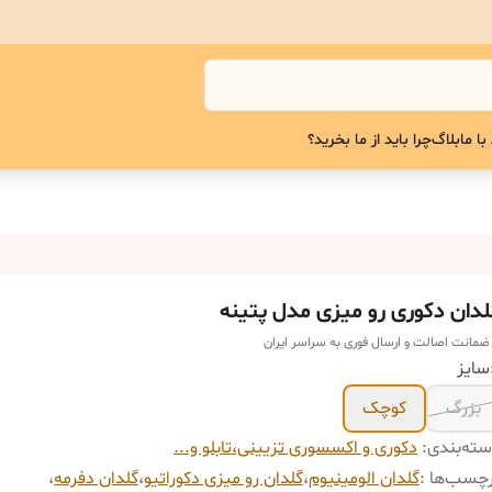
با ما
بلاگ
چرا باید از ما بخرید؟
لدان دکوری رو میزی مدل پتینه
 ضمانت اصالت و ارسال فوری به سراسر ایران
بزرگ
کوچک
ته‌بندی
:
دکوری و اکسسوری تزیینی،تابلو و...
چسب‌ها :
گلدان الومینیوم
،
گلدان رو میزی دکوراتیو
،
گلدان دفرمه
،