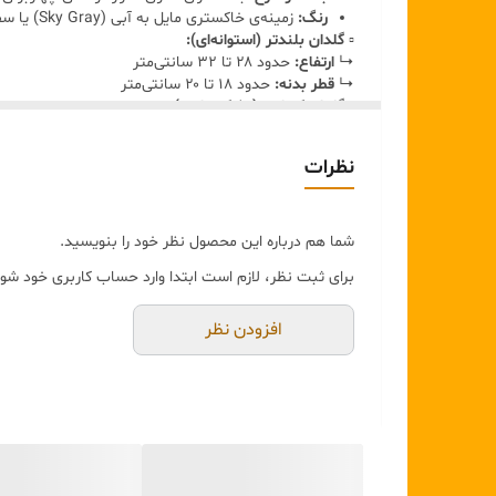
مناسب دکوراسیون مدرن و کلاسیک
رنگ:
زمینه‌ی خاکستری مایل به آبی (Sky Gray) یا سفید متمایل به کرم، با جزئیات برجسته پتینه‌شده‌ی طلایی مات. گردن گلدان نیز یک نوار طلایی‌رنگ پتینه‌شده دارد.
▫️
گلدان بلندتر (استوانه‌ای):
قابل استفاده با گل مصنوعی و خشک
↳
ارتفاع:
حدود ۲۸ تا ۳۲ سانتی‌متر
مناسب میز، کنسول، شلف و دکور ویترین
↳
قطر بدنه:
حدود ۱۸ تا ۲۰ سانتی‌متر
▫️
گلدان کوتاه‌تر (بشکه مانند):
↳
ارتفاع:
حدود ۲۰ تا ۲۲ سانتی‌متر
↳
قطر بدنه:
حدود ۲۰ تا ۲۲ سانتی‌متر (دارای پهنای بیشتر نسبت به ارتفاع)
نظرات
شما هم درباره این محصول نظر خود را بنویسید.
برای ثبت نظر، لازم است ابتدا وارد حساب کاربری خود شوی
افزودن نظر