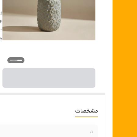
1:
2:
۳:
۵ :
مشخصات
1: