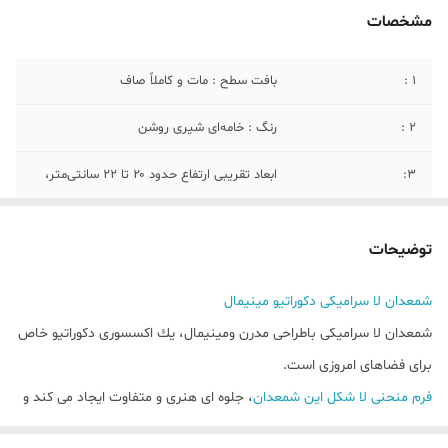
مشخصات
۱ :
بافت سطح : مات و کاملاً صاف
۲ :
رنگ : خامه‌ای شیری روشن
۳:
ابعاد تقریبی ارتفاع حدود ۲۰ تا ۲۲ سانتی‌متر،
۴:
قطر بدنه‌ : میانی حدود ۸ تا ۱۰ سانتی‌متر.
توضیحات
شمعدان لا سراميكى دكوراتيو مينيمال
شمعدان لا سراميكى باطراحى مدرن ومينيمال، يك اكسسورى دكوراتيو خاص
براى فضاهاى امروزى است.
فرم منحنى لا شكل اين شمعدان
، جلوه اى هنرى و متفاوت ايجاد مى كند و
به راحتى با دكوراسيون هاى مدرن، مينيمال و اسكانديناوى هماهنكً مى