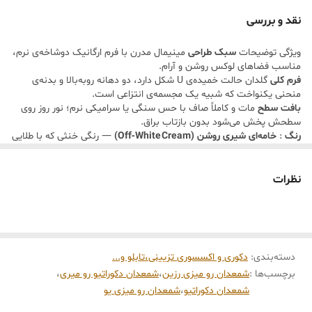
شود. رنك خنثى وبافت سراميكى آن باعث مى شود در كنار شمع هاى بلند،
نقد و بررسی
جلوه اى كرم وآرامش بخش به محيط ببخشد.
ویژگی توضیحات
سبک طراحی
مینیمال مدرن با فرم ارگانیک دوشاخه‌ی نرم،
اين شمعدان علاوه بر كاربرد براى شمع
، مى تواند به عنوان يك المان دكورى
مناسب فضاهای لوکس روشن و آرام.
روى كنسول، ميز جلو مبلى، ميزناهارخورى يا شلف استفاده شود. طراحى
فرم کلی
گلدان حالت خمیده‌ی U شکل دارد، دو دهانه روبه‌بالا و بدنه‌ی
منحنی یکنواخت که شبیه یک مجسمه‌ی انتزاعی است.
ساده اما خاص آن باعث مى شود حتى بدون شمع نيز به عنوان يك مجسمه
بافت سطح
مات و کاملاً صاف با حس سنگی یا سرامیکی نرم؛ نور روز روی
دكوراتيو زيبا ديده شود.
سطحش پخش می‌شود بدون بازتاب براق.
رنگ
:
خامه‌ای شیری روشن (Off‑White Cream)
— رنگی خنثی که با طلایی
ويركَها:
و کرم فضا هماهنگ است و حس آرامش می‌دهد.
ابعاد تقریبی
ارتفاع حدود
۲۰ تا ۲۲ سانتی‌متر
،
ساخته شده از سراميك با كيفيت
قطر بدنه میانی :
(از لبه‌ی یک شاخه تا شاخه‌ی دیگر) حدود ۲۸ تا ۳۰
نظرات
طراحى خاص لا شكل ومدرن
سانتی‌متر
قطر بدنه
‌ : میانی حدود
۸ تا ۱۰ سانتی‌متر
.
مناسب دكوراسيون مينيمال، مدرن و اسكانديناوى
ویژگی خاص
با فرم مجسمه‌وار خود، هم نقش گلدان دارد و هم شیء تزئینی
قابل استفاده روى ١ كنسول وشلف
مستقل؛ تناسب ایده‌آل با میز گرد مرمر و پایه طلایی در نور نرم صبحگاهی
یا عصرگاهی.
دسته‌بندی
:
دکوری و اکسسوری تزیینی،تابلو و...
برچسب‌ها :
شمعدان رو میزی رزین
،
شمعدان دکوراتیو رو میری
،
شمعدان دکوراتیو
،
شمعدان رو میزی یو