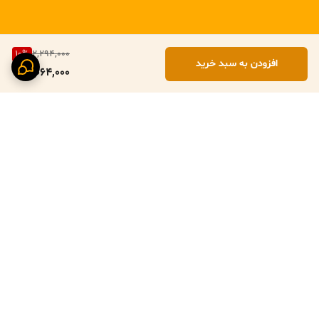
10
%
2,294,000
افزودن به سبد خرید
2,064,000
برگشت به بالا