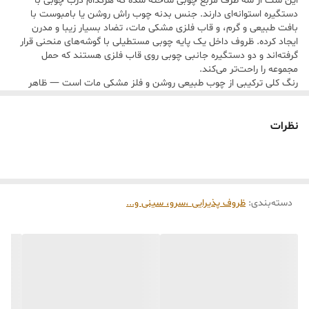
این ست از سه ظرف مربع چوبی ساخته شده که هرکدام درب چوبی با
دستگیره استوانه‌ای دارند. جنس بدنه چوب راش روشن یا بامبوست با
بافت طبیعی و گرم، و قاب فلزی مشکی مات، تضاد بسیار زیبا و مدرن
6 :
طول هر ظرف مربع: حدود ۹ تا ۱۰ سانتی‌متر
ایجاد کرده. ظروف داخل یک پایه چوبی مستطیلی با گوشه‌های منحنی قرار
گرفته‌اند و دو دستگیره جانبی چوبی روی قاب فلزی هستند که حمل
مجموعه را راحت‌تر می‌کند.
رنگ کلی ترکیبی از چوب طبیعی روشن و فلز مشکی مات است — ظاهر
مینیمال، اما شکیل و حرفه‌ای دارد و کاملاً با سبک آشپزخانه‌های روشن و
مدرن هماهنگ است.
ابعاد تقریبی:
نظرات
طول کل سینی با دستگیره‌ها حدود
۳۰ تا ۳۵ سانتی‌متر
ارتفاع ظروف تا بالای درپوش حدود
۱۰ تا ۱۱ سانتی‌متر
طول هر ضلع ظرف مربع حدود
۹ تا ۱۰ سانتی‌متر
این ست برای نگهداری چای، قهوه یا ادویه‌جات خاص عالی است
دسته‌بندی
:
ظروف پذیرایی ،سرو، سینی و‌...