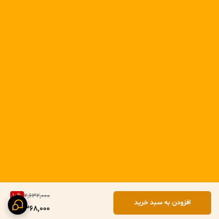
10
%
2,632,000
افزودن به سبد خرید
2,368,000