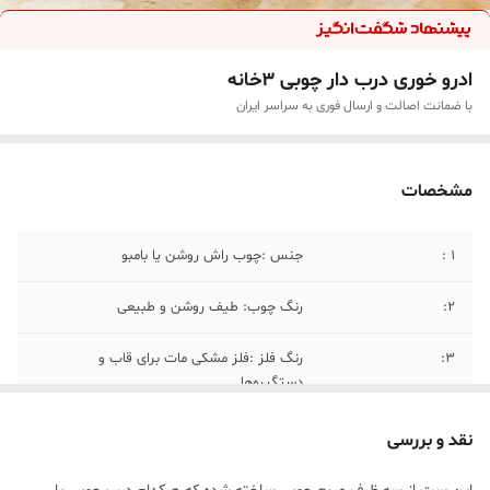
ادرو خوری درب دار چوبی ۳خانه
با ضمانت اصالت و ارسال فوری به سراسر ایران
مشخصات
۱ :
جنس :چوب راش روشن یا بامبو
2:
رنگ چوب: طیف روشن و طبیعی
۳:
رنگ فلز :فلز مشکی مات برای قاب و
دستگیره‌ها
۴:
طول کل سینی: حدود ۳۰ تا ۳۵ سانتی‌متر
نقد و بررسی
۵ :
ارتفاع ظروف: حدود ۱۰ تا ۱۱ سانتی‌متر