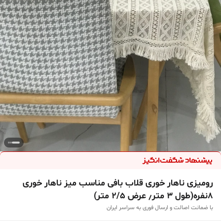
رومیزی ناهار خوری قلاب بافی مناسب میز ناهار خوری
۸نفره(طول ۳ متر٫ عرض ۲/۵ متر)
با ضمانت اصالت و ارسال فوری به سراسر ایران