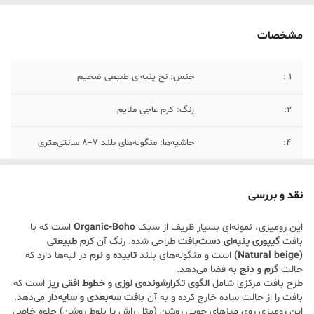
مشخصات
۱ :
جنس: نخ پنبه‌ای طبیعی ضخیم
2:
رنگ: کرم عاجی ملایم
۴:
حاشیه‌ها: منگوله‌های بلند 7–8 سانتی‌متری
۵ :
📏 ابعاد تقریبی: طول: ۳ متر عرض: ۲/۵ متر
نقد و بررسی
۳:
بافت: گیپوری نرم با گره‌های ظریف
این رومیزی، نمونه‌ای بسیار ظریف از سبک
Organic-Boho
است که با
بافت
گیپوری پنبه‌ای دست‌بافت
طراحی شده. رنگ آن
کرم طبیعتی
(Natural beige)
است و منگوله‌های بلند
تابیده و نرم
در لبه‌ها دارد که
حالت
گرم و دنج
به فضا می‌دهد.
طرح بافت مرکزی شامل
الگوی تکرارشونده‌ی لوزی و خطوط افقی ریز
است که
بافت را از حالت ساده خارج کرده و به آن
بافت سه‌بعدی و سایه‌دار
می‌دهد.
این رومیزی روی میزهای چوبی روشن (مثل راش یا بلوط روشن) جلوه‌ خاصی