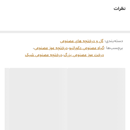
ویژگی‌های محصول
نظرات
طراحی بسیار طبیعی و واقع‌گرایانه
برگ‌های پهن، سبز و خوش‌فرم
مناسب برای دکوراسیون مدرن، مینیمال و لاکچری
دسته‌بندی
:
گل و درختچه های مصنوعی
بدون نیاز به آب، نور و نگهداری
برچسب‌ها :
گیاه مصنوعی دکوراتیو
،
درختچه موز مصنوعی
،
بادوام، ماندگار و قابل استفاده در طولانی‌مدت
درخت موز مصنوعی بزرگ
،
درختچه مصنوعی شیک
مناسب برای منزل، دفتر، لابی، فروشگاه، کافه و سالن انتظار
دارای گلدان شیک و پایه‌ی دکوراتیو