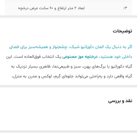
۳:
ابعاد ۲ متر ارتفاع و ۶۰ سانت عرض درخچه
۴:
درجه یک تهیه از بالاترین سطح کیفیت مواد
پلیمری
توضیحات
اگر به دنبال یک المان دکوراتیو شیک، چشم‌نواز و همیشه‌سبز برای فضای
داخلی خود هستید،
درختچه موز مصنوعی
یک انتخاب فوق‌العاده است. این
گیاه دکوراتیو با برگ‌های پهن، سبز و طبیعی‌نما، ظاهری بسیار نزدیک به
گیاه واقعی دارد و به‌راحتی می‌تواند جلوه‌ای گرم، لوکس و مدرن به منزل،
دفتر کار، لابی، کافه یا فضای تجاری شما بدهد.
این مدل با
برگ‌های بزرگ و پرپشت
، تنه‌های طبیعی‌نما و
گلدان مشکی
نقد و بررسی
مدرن
طراحی شده تا علاوه بر زیبایی، حس ظرافت و تجمل را به دکوراسیون
اضافه کند. استفاده از این گیاه مصنوعی باعث می‌شود بدون نیاز به آبیاری،
نور مستقیم یا نگهداری خاص، همیشه فضایی سرسبز و جذاب داشته
باشید