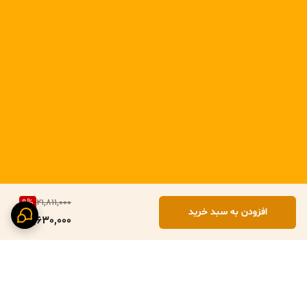
9
%
21,811,000
افزودن به سبد خرید
19,630,000