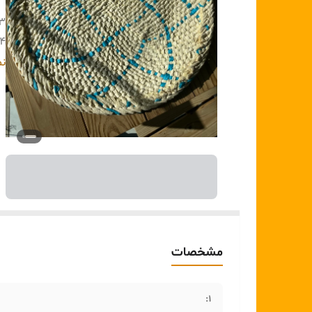
۳:
۴:
۵ :
نم
مشخصات
1: