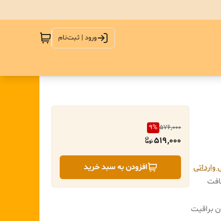
ورود | ثبت‌نام
9
%
576,000
519,000
افزودن به سبد خرید
 وارداتی
بافت
ن براقیت