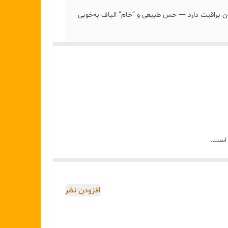
ن براقیت دارد — حس طبیعی و “خام” الیاف به‌خوبی
 است.
گ فیروزه‌ای در تضاد ملایم با بژ طبیعی، حس
طبیعت
افزودن نظر
دازه‌ای که برای یک بشقاب اصلی استاندارد یا ست پذیرایی