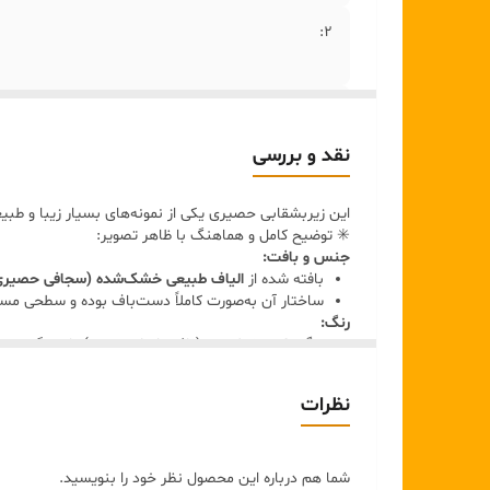
2:
۳:
نقد و بررسی
۴:
این زیربشقابی حصیری یکی از نمونه‌های بسیار زیبا و طبی
۵ :
✳️ توضیح کامل و هماهنگ با ظاهر تصویر:
جنس و بافت:
بافته شده از
الیاف طبیعی خشک‌شده (سجافی حصیری
ساختار آن به‌صورت کاملاً دست‌باف بوده و سطحی م
رنگ:
رنگ پایه:
بژ طبیعی (بافت اصلی حصیر) با تن گرم.
نقش تزیینی:
خطوط و نقوش موج‌دار آبی فیروزه‌ای در ب
ساحلی و آرامش تابستانی
ایجاد می‌کند.
نظرات
سایز
قطر معمول این نوع زیربشقابی بین
۳۳ تا ۴۰ سانتی‌متر
روی میز ناهارخوری مناسب است.
کاربرد و حس کلی:
شما هم درباره این محصول نظر خود را بنویسید.