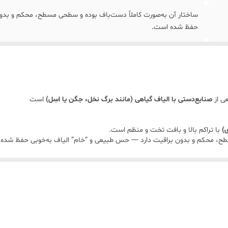
ساختار آن به‌صورت کاملاً دست‌باف بوده و سطحی مسطح، محکم و بدو
حفظ شده است.
رنگ پایه: بژ طبیعی (بافت اصلی حصیر) با تن گرم.
قطر: ۴۰ سانتی متر
عی از
صنایع‌دستی با الیاف گیاهی (مانند برگ نخل، جگن یا اسِل)
است
برند : انگلیش هوم (English Home)
)
با تراکم بالا و بافت تخت و منظم است.
سطح، محکم و بدون براقیت دارد — حس طبیعی و “خام” الیاف به‌خوبی حفظ شده
افت قرار گرفته‌اند که در سبک سنتی جنوب ایران و شمال آفریقا رایج‌اند. این رن
است. اندازه‌ی موجود در تصویر حدود
۳۵ سانتی‌متر
به نظر می‌رسد؛ یعنی به‌ان