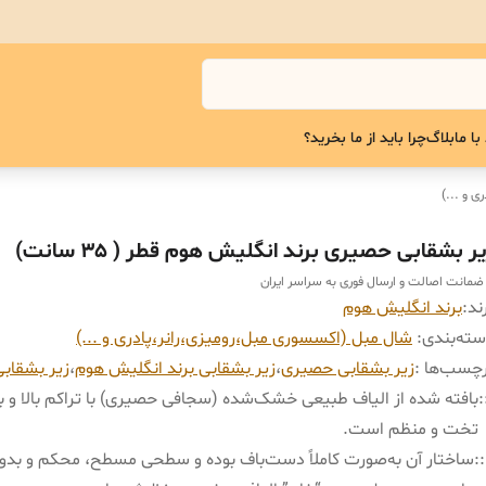
با ما
بلاگ
چرا باید از ما بخرید؟
ی و ...)
ر بشقابی حصیری برند انگلیش هوم قطر ( ۳۵ سانت)
 ضمانت اصالت و ارسال فوری به سراسر ایران
ند:
برند انگلیش هوم
ته‌بندی
:
شال مبل (اکسسوری مبل،رومیزی،رانر،پادری و ...)
چسب‌ها :
زیر بشقابی حصیری
،
زیر بشقابی برند انگلیش هوم
،
زیر بشقابی
:
بافته شده از الیاف طبیعی خشک‌شده (سجافی حصیری) با تراکم بالا و 
تخت و منظم است.
:
ساختار آن به‌صورت کاملاً دست‌باف بوده و سطحی مسطح، محکم و بدو