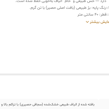
دارد — حس طبیعی و “خام” الیاف به‌خوبی حفظ شده است.
:
رنگ پایه: بژ طبیعی (بافت اصلی حصیر) با تن گرم.
:
قطر: ۴۰ سانتی متر
:
برند : انگلیش هوم (English Home)
ایش بیشتر
بافته شده از الیاف طبیعی خشک‌شده (سجافی حصیری) با تراکم بالا 