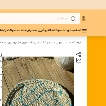
دسته‌بندی محصولات
خانه
پیگیری سفارش
همه محصولات
ارتباط 
فروشگاه اینترنتی جهیزیه عروس
/
شال مبل (اکسسوری مبل،رومیزی،رانر،پادر
زی
با
بر
دس
بر
1:
2: