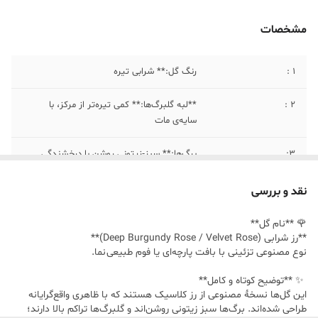
مشخصات
۱ :
رنگ گل:** شرابی تیره
۲ :
**لبه گلبرگ‌ها:** کمی تیره‌تر از مرکز، با
سایه‌ی مات
۳:
برگ‌ها:** سبز‑زیتونی روشن با درخشندگی
ملایم
نقد و بررسی
۴:
طول شاخه:** ۲۰ سانتی متر
🌹 **نام گل**
**رز شرابی (Deep Burgundy Rose / Velvet Rose)**
نوع مصنوعی تزئینی با بافت پارچه‌ای یا فوم طبیعی نما.
✨ **توضیح کوتاه و کامل**
این گل‌ها نسخهٔ مصنوعی از رز کلاسیک هستند که با ظاهری واقع‌گرایانه
طراحی شده‌اند. برگ‌ها سبز زیتونی روشن‌اند و گلبرگ‌ها تراکم بالا دارند؛