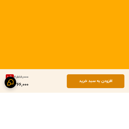
10
%
2,518,000
افزودن به سبد خرید
2,266,000