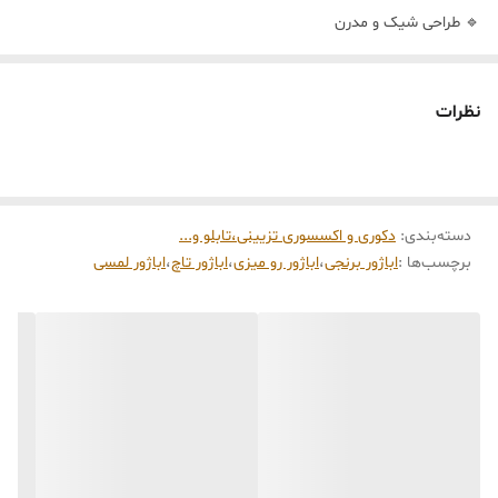
🔹 طراحی شیک و مدرن
🔹 نور ملایم و مناسب برای اتاق خواب
🔹 پایه و بدنه تمام استیل با پوشش طلایی
نظرات
🍃🍃🍃🍃
انتخابی لوکس و باکیفیت برای آرامش شب‌ های شما
دسته‌بندی
:
دکوری و اکسسوری تزیینی،تابلو و...
برچسب‌ها :
اباژور برنجی
،
اباژور رو میزی
،
اباژور تاچ
،
اباژور لمسی