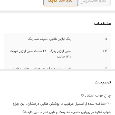
آباژور سایز بزرگ
آباژور سایز کوچک
مشخصات
۱:
رنگ اباژور طلایی انتیک ضد زنگ
۲ :
سایز اباژور بزرگ : ۲۲ سانت سایز اباژور کوچک
: ۱۳ سانت
۳:
لمسی ب سه رنگ زرد، مهتابی، افتابی نمایش
داده میشه
توضیحات
۴:
با استفاده از شارژر میتونید شارژ کنید
چراغ خواب استیل 🌻
✨✅ساخته شده از استیل مرغوب با پوشش طلایی درخشان، این چراغ
خواب علاوه بر زیبایی خاص، مقاومت و طول عمر بالایی دارد.😉