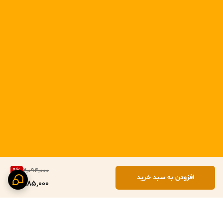
9
%
2,094,000
افزودن به سبد خرید
1,885,000