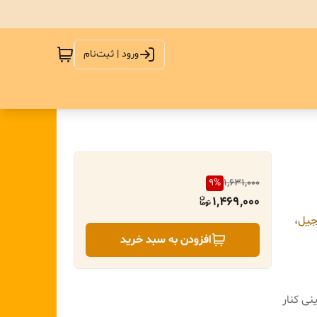
ورود | ثبت‌نام
9
%
1,631,000
1,469,000
جیل
،
افزودن به سبد خرید
نی کنار