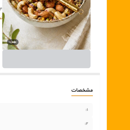
۴:
۵
نم
:
:
مشخصات
1:
2: