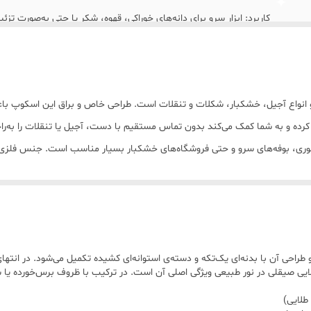
کاربرد: ابزار سرو برای دانه‌های خوراکی، قهوه، شکر یا حتی به‌صورت تز
رنگ: طلایی براق گرم
ابعاد تقریبی: طول کل حدود ۲۴–۲۶ سانتی‌متر عرض بخش پیمانه‌ای حدود ۹–۱۰ سانتی‌متر عمق پیمانه حدود ۴ سانتی‌متر
 انواع آجیل، خشکبار، شکلات و تنقلات است. طراحی خاص و براق این اسکوپ باع
رده و به شما کمک می‌کند بدون تماس مستقیم با دست، آجیل یا تنقلات را به‌راح
وری، بوفه‌های سرو و حتی فروشگاه‌های خشکبار بسیار مناسب است. جنس فلزی مقا
راحی آن با بدنه‌ای یک‌تکه و دسته‌ی استوانه‌ای کشیده تکمیل می‌شود. در انتها
 صیقلی در نور طبیعی ویژگی اصلی آن است. در ترکیب با ظروف برس‌خورده یا سط
طلایی)
بار