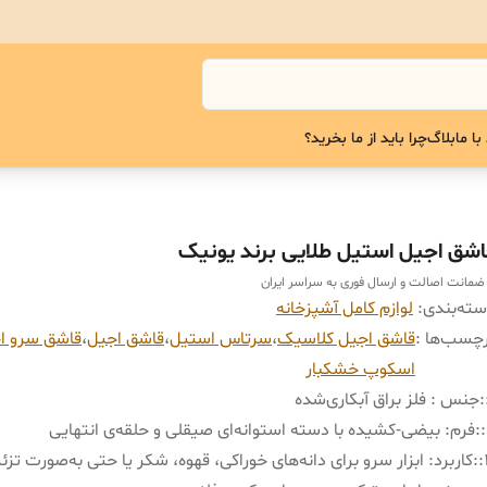
با ما
بلاگ
چرا باید از ما بخرید؟
اشق اجیل استیل طلایی برند یونیک
 ضمانت اصالت و ارسال فوری به سراسر ایران
ته‌بندی
:
لوازم کامل آشپزخانه
چسب‌ها :
قاشق اجیل کلاسیک
،
سرتاس استیل
،
قاشق اجیل
،
قاشق سرو ا
اسکوپ خشکبار
:
جنس : فلز براق آبکاری‌شده
:
فرم: بیضی‑کشیده با دسته استوانه‌ای صیقلی و حلقه‌ی انتهایی
:
کاربرد: ابزار سرو برای دانه‌های خوراکی، قهوه، شکر یا حتی به‌صورت تزئی