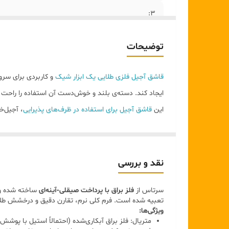
۳:
۴:
توضیحات
۵ :
قاشق آجیل فلزی طلایی یک ابزار شیک
و کاربردی برای سرو
ایجاد کند. دسته‌ی بلند و خوش‌دست آن استفاده را راحت ک
این
قاشق آجیل برای استفاده در ظرف‌های پذیرایی
، آجیل‌خ
زیبایی به میز پذیرایی شما می‌دهد.
ویژگی‌ها:
مناسب سرو آجیل، خشکبار، شکلات و تنقلات
نقد و بررسی
طراحی شیک و مدرن با رنگ طلایی
سرتاس از
فلز براق با پرداخت صیقلی‑آینه‌ای
ساخته شده و ط
جنس فلزی مقاوم و بادوام
تعبیه شده است. فرم کلی نرم، تقارن دقیق و درخشش طلایی
دسته بلند و خوش‌دست
ویژگی‌ها:
متریال: فلز براق آبکاری‌شده (احتمالاً استیل با پوشش 
مناسب استفاده در منزل، مهمانی و فروشگاه‌های خشک