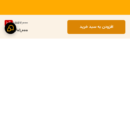
10
%
1,557,000
افزودن به سبد خرید
1,401,000
برگشت به بالا