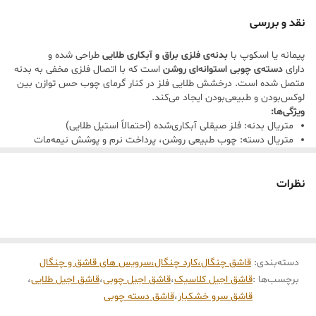
6 :
رنگ: بدنه طلایی براق گرم با بازتاب زرد‑طلایی و
این قاشق علاوه بر کاربردی بودن، به‌عنوان یک اکسسوری زیبا در آشپزخانه،
ته‌مایه‌ی شامپاین
نقد و بررسی
ظرف ادویه یا ظروف سرو نیز جلوه خاصی ایجاد می‌کند. ترکیب فلز و چوب
۷:
ابعاد تقریبی: طول کل حدود ۲۳ تا ۲۵
پیمانه یا اسکوپ با
بدنه‌ی فلزی براق و آبکاری طلایی
طراحی شده و
طبیعی آن را به انتخابی مناسب برای استفاده روزمره، دکور آشپزخانه یا حتی
سانتی‌متر عرض پیمانه حدود ۸ تا ۹ سانتی‌متر
دارای
دسته‌ی چوبی استوانه‌ای روشن
است که با اتصال فلزی مخفی به بدنه
هدیه تبدیل کرده است.
عمق پیمانه حدود ۴ سانتی‌متر
متصل شده است. درخشش طلایی فلز در کنار گرمای چوب حس توازن بین
لوکس‌بودن و طبیعی‌بودن ایجاد می‌کند.
ویژگی‌ها
ویژگی‌ها:
بدنه فلزی مقاوم و باکیفیت
متریال بدنه: فلز صیقلی آبکاری‌شده (احتمالاً استیل طلایی)
متریال دسته: چوب طبیعی روشن، پرداخت نرم و پوشش نیمه‌مات
دسته چوبی طبیعی و خوش‌دست
پرداخت سطح فلز: آینه‌ای
کاربرد: پیمانه تزئینی و کاربردی برای سرو دانه‌ها، قهوه یا شکر، همچنین
مناسب سرو ادویه، چای، قهوه، خشکبار و حبوبات
مناسب دیسپلی دکوراتیو در کنار سینی‌های فلزی یا ظرف‌های شیشه‌ای
نظرات
طراحی زیبا و دکوراتیو
رنگ:
بدنه طلایی براق گرم با بازتاب زرد‑طلایی و ته‌مایه‌ی شامپاین، دسته چوبی
مناسب استفاده در آشپزخانه، کافی‌شاپ و سرو مواد غذایی
روشن با تون قهوه‌ای عسلی طبیعی.
ابعاد تقریبی:
طول کل حدود
۲۳ تا ۲۵ سانتی‌متر
دسته‌بندی
:
قاشق چنگال،کارد چنگال،سرویس های قاشق و چنگال
عرض پیمانه حدود
۸ تا ۹ سانتی‌متر
برچسب‌ها :
قاشق اجیل کلاسیک
،
قاشق اجیل چوبی
،
قاشق اجیل طلایی
،
عمق پیمانه حدود
۴ سانتی‌متر
قاشق سرو خشکبار
،
قاشق دسته چوبی