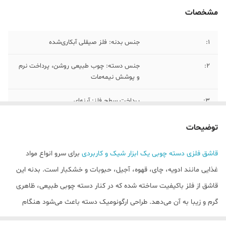
مشخصات
1:
جنس بدنه: فلز صیقلی آبکاری‌شده
2:
جنس دسته: چوب طبیعی روشن، پرداخت نرم
و پوشش نیمه‌مات
۳:
پرداخت سطح فلز: آینه‌ای
۴:
کاربرد: پیمانه تزئینی و کاربردی برای سرو
توضیحات
دانه‌ها، قهوه یا شکر، همچنین مناسب دیسپلی
دکوراتیو در کنار سینی‌های فلزی یا ظرف‌های
قاشق فلزی دسته چوبی یک ابزار شیک و کاربردی
برای سرو انواع مواد
شیشه‌ای
غذایی مانند ادویه، چای، قهوه، آجیل، حبوبات و خشکبار است. بدنه این
۵:
بدنه طلایی براق گرم با بازتاب زرد‑طلایی و
قاشق از فلز باکیفیت ساخته شده که در کنار دسته چوبی طبیعی، ظاهری
ته‌مایه‌ی شامپاین، دسته چوبی روشن با تون
گرم و زیبا به آن می‌دهد. طراحی ارگونومیک دسته باعث می‌شود هنگام
قهوه‌ای عسلی طبیعی.
استفاده احساس راحتی داشته باشید و به‌راحتی مواد را بردارید یا سرو کنید.