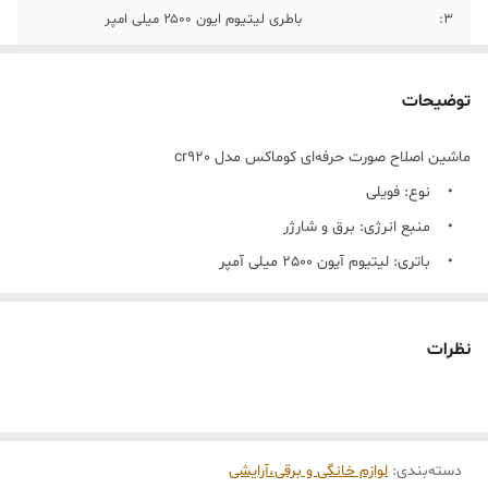
۳:
باطری لیتیوم ایون ۲۵۰۰ میلی امپر
۴:
جنس تیغه تیتانیوم ضد زنگ
توضیحات
۵:
منبع انرژی برق و شارژر
ماشین اصلاح صورت حرفه‌ای کوماکس مدل cr920
• نوع: فویلی
• منبع انرژی: برق و شارژر
• باتری: لیتیوم آیون 2500 میلی آمپر
• جنس تیغه: تیتانیوم ضد زنگ
• اقلام همراه: دارای 3 عدد شانه فلزی
نظرات
• موتور: روتاری 7000 دور توربو
• امکان شارژ سریع: نیست
• مدت زمان شارژ: 2.5 ساعت
دسته‌بندی
:
لوازم خانگی و برقی،آرایشی