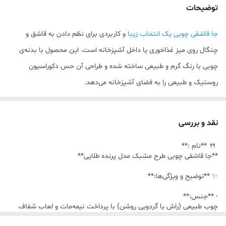
۳ :
- **رنگ:** ترکیب **قهوه‌ای روشن طبیعی** و
توضیحات
**طلایی شامپاین گرم**.
جا قاشقی چوبی یک انتخاب زیبا
و کاربردی برای نظم دادن به قاشق و
۴:
- **ابعاد تقریبی:** - طول: ۲۶ cm -
عرض: ۱۴ cm - ارتفاع: ۱۰ cm
چنگال روی میز غذاخوری یا داخل آشپزخانه است. این محصول با بدنه‌ی
چوبی با رنگ گرم و طبیعی ساخته شده و طراحی آن حس دکوراسیون
روستیک و طبیعی را به فضای آشپزخانه می‌دهد.
در بخش جلویی این باکس از طراحی شبکه‌ای استفاده شده که علاوه بر
زیبایی، به جریان هوا کمک می‌کند و باعث می‌شود قاشق و چنگال‌ها در
نقد و بررسی
فضای خشک‌تری نگهداری شوند. درب چوبی با دستگیره‌ی ظریف نیز
🍴 **نام :**
دسترسی به وسایل داخل باکس را آسان کرده و از نشستن گرد و غبار روی
**جا قاشقی چوبی طرح مشبک مدل پرنده طلایی**
آن‌ها جلوگیری می‌کند.
✨ **توضیح و ویژگی‌ها:**
این جا قاشقی گزینه‌ای مناسب برای
استفاده روی میز غذاخوری، کانتر
آشپزخانه، کافه‌ها، رستوران‌ها و حتی به عنوان یک وسیله دکوری کاربردی در
- **جنس:**
چوب طبیعی (راش یا گردویی روشن) با پرداخت نیمه‌مات و لعاب شفاف
دکوراسیون آشپزخانه است.
جهت نمایش رگه‌های چوب.