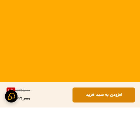
10
%
2,691,000
افزودن به سبد خرید
2,421,000