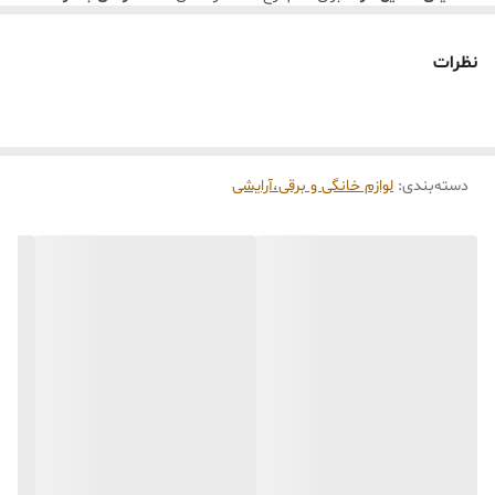
شفاف و پایه موتور درب‌دار
.5.‌
لیوان مدرج شفاف پلی‌کربنات.
رنگ:
سفید گچی براق با جزئیات کروم نقره‌ای در قسمت‌های اتصالات
نظرات
فلزی — حس تمیزی، روشنایی و مینیمالیسم می‌دهد.
سبک طراحی:
مدرن، مینیمال، ارگونومیک؛ همسو با رنگ‌های طبیعی و
نور خنثی 4200K محیط.
مواد سازنده:
پلاستیک مقاوم با روکش براق ضد خط و استیل ضد زنگ
برای قسمت‌های فلزی.
📏
ابعاد تقریبی:
دسته‌بندی
:
لوازم خانگی و برقی،آرایشی
ارتفاع بدنه اصلی دستگاه:
23–25 سانتی‌متر
ارتفاع ظرف خردکن:
حدود 15–16 سانتی‌متر
قطر لیوان مدرج:
~8 سانتی‌متر، ارتفاع ~14 سانتی‌متر
وزن مجموع ست:
حدود 1.2–1.5 کیلوگرم