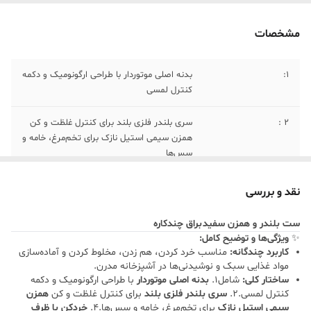
مشخصات
1:
بدنه اصلی موتوردار با طراحی ارگونومیک و دکمه
کنترل لمسی
۲ :
سری بلندر فلزی بلند برای کنترل غلظت و کن
همزن سیمی استیل نازک برای تخم‌مرغ، خامه و
سس‌ها
۳ :
خردکن با ظرف شفاف و پایه موتور درب‌دار
نقد و بررسی
۴:
لیوان مدرج شفاف پلی‌کربنات.
ست بلندر و همزن سفید براق چندکاره
✨
ویژگی‌ها و توضیح کامل:
۵ :
رنگ: سفید گچی براق با جزئیات کروم نقره‌ای
کاربرد چندگانه:
مناسب خرد کردن، هم زدن، مخلوط کردن و آماده‌سازی
مواد غذایی سبک و نوشیدنی‌ها در آشپزخانه مدرن.
ساختار کلی:
شامل1.‌
بدنه اصلی موتوردار
با طراحی ارگونومیک و دکمه
کنترل لمسی.2.‌
سری بلندر فلزی بلند
برای کنترل غلظت و کن
همزن
سیمی استیل نازک
برای تخم‌مرغ، خامه و سس‌ها.4.‌
خردکن با ظرف