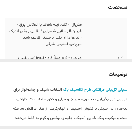
مشخصات
1:
متریال: • کف: آینه شفاف با انعکاس براق •
فریم: فلز طلایی شامپاین / طلایی روشن آنتیک
• لبه‌ها دارای نقش‌برجسته ظریف شبیه
طرح‌های اسلیمی–شرقی
۲ :
طراحی: • فرم کاملاً گرد • لبه‌ها کمی بلند و
حکاکی‌شده
توضیحات
۳ :
رنگ: • فریم: طلایی آنتیک با ته‌رنگ • کف:
آینه کریستالی با بازتاب شفاف
سینی تزیینی مراکشی طرح کلاسیک
یک
انتخاب شیک و چشم‌نواز برای
۴:
ابعاد تقریبی: قطر کلی: حدود ۴۵ تا ۵۰
دیزاین میز پذیرایی، کنسول، میز جلو مبلی و دکور خانه است. طراحی
سانتی‌متر ارتفاع فریم: حدود 4 سانتی‌متر
لبه‌های این سینی با نقوش اسلیمی و الهام‌گرفته از هنر مراکش ساخته
شده و ترکیب رنگ طلایی آنتیک، جلوه‌ای لوکس و گرم به فضا می‌دهد.
جنس بدنه فلزی با مقاومت بالا و سطح آینه‌ای آن باعث شده این سینی