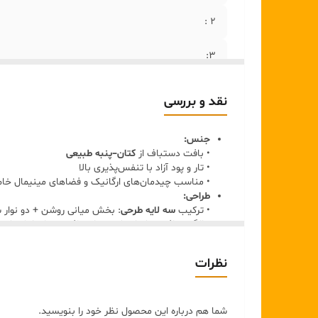
۲ :
۳:
۵ :
نقد و بررسی
۴:
جنس:
• بافت دستباف از
کتان–پنبه طبیعی
۶:
• تار و پود آزاد با تنفس‌پذیری بالا
• مناسب چیدمان‌های ارگانیک و فضاهای مینیمال خام
۷:
طراحی:
• ترکیب
سه لایه طرحی
: بخش میانی روشن + دو نوار ش
• الگوی بافت مشبک که به رانر بافتی سبک اما چشمگ
•
ریشه‌های کوتاه منظم
در دو سر
• حس دست‌ساز و طبیعت‌محور، مناسب میزهای چوبی
نظرات
رنگ:
•
کرم روشن
•
بژ شنی
•
قهوه‌ای گرم طبیعی
شما هم درباره این محصول نظر خود را بنویسید.