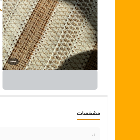
۵ :
۴:
نم
۶:
۷:
مشخصات
1: