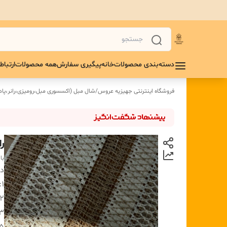
دسته‌بندی محصولات
خانه
پیگیری سفارش
همه محصولات
ارتباط 
فروشگاه اینترنتی جهیزیه عروس
/
شال مبل (اکسسوری مبل،رومیزی،رانر،پادر
را
با
دس
1:
۲ :
۳: