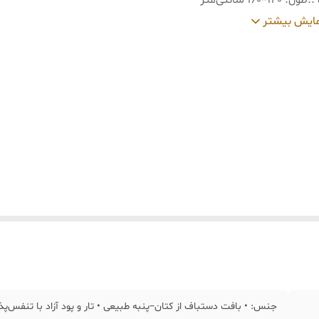
:
طول: 140–160 سانتی‌متر
:
کاربرد: • میز ناهارخوری، میز جلو‌مبلی، کنسول
ایش بیشتر
:
عرض: 33–35 سانتی‌متر
:
ریشه‌ها: 3–5 سانتی‌متر
جنس: • بافت دستباف از کتان–پنبه طبیعی • تار و پود آزاد با تنفس‌پذی