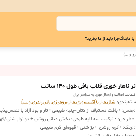
با ما
بلاگ
چرا باید از ما بخرید؟
ی و ...)
نر ناهار خوری قلاب بافی طول ۱۴۰ سانت
 ضمانت اصالت و ارسال فوری به سراسر ایران
ته‌بندی
:
شال مبل (اکسسوری مبل،رومیزی،رانر،پادری و ...)
:
جنس: • بافت دستباف از کتان–پنبه طبیعی • تار و پود آزاد با تنفس‌پذیری
:
طراحی: • ترکیب سه لایه طرحی: بخش میانی روشن + دو نوار شنی/قهو
:
رنگ: • کرم روشن • بژ شنی • قهوه‌ای گرم طبیعی