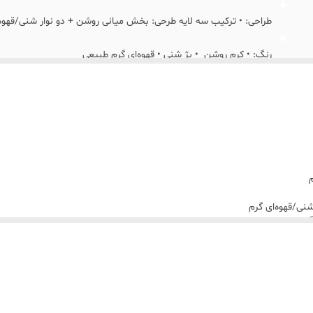
طراحی: • ترکیب سه لایه طرحی: بخش میانی روشن + دو نوار شنی/قهوه‌
رنگ: • کرم روشن • بژ شنی • قهوه‌ای گرم طبیعی
طول: 140–160 سانتی‌متر
کاربرد: • میز ناهارخوری، میز جلو‌مبلی، کنسول
عرض: 33–35 سانتی‌متر
ریشه‌ها: 3–5 سانتی‌متر
نی/قهوه‌ای گرم
یر می‌دهد
 تیره و روشن