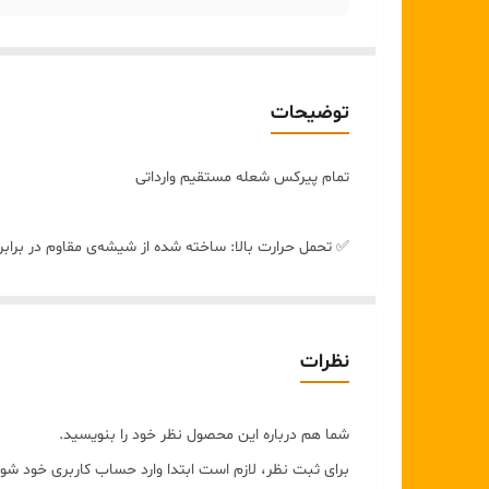
توضیحات
تمام پیرکس شعله مستقیم وارداتی
✅ تحمل حرارت بالا: ساخته شده از شیشه‌ی مقاوم در براب
✅ وزن سبک و خوش‌دست: استفاده آسان بدون خستگی
نظرات
✅ شفافیت بالا: مشاهده میزان آب داخل کتری و قوری در 
شما هم درباره این محصول نظر خود را بنویسید.
✅ عدم تغییر طعم چای: پیرکس هیچ‌گونه بو یا طعمی به آب
برای ثبت نظر، لازم است ابتدا وارد حساب کاربری خود شوی