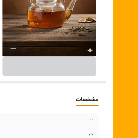
مشخصات
۱ :
۲ :