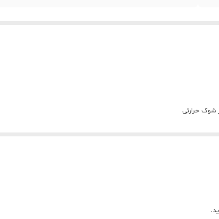
ر شوک حرارتی
 دست
هر لحظه
 و چای اضافه نمی‌کند
د.