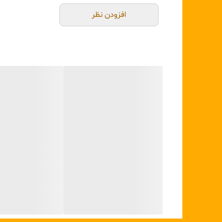
افزودن نظر
✅ ظرفیت مناسب: گنجایش ۱/۲۰۰ لیتر برای
✅ تمیز کردن آسان: قابل شستشو با دست و ماشین ظرفش
✅دستگیره از جنس چوب ضد اب
✅ساخت کشور چین