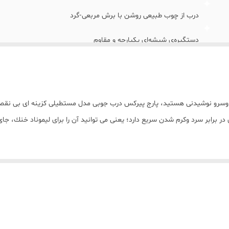
درب از چوب طبیعی روشن با برش مربعی‑گرد
دستگیره‌ی شیشه‌ای یکپارچه و مقاوم
دارای دهانه ریزش دقیق برای سرو بدون چکه
رنگ: • بدنه: شفاف • درب: چوب طبیعی روشن
رى وسرو نوشيدنى هستيد، پارج پيركس درب جوبى مدل مستطيلى كزينه اى بى نقص
ابعاد : • ارتفاع: ۲۵-۳۰ سانتی‌متر • عرض با دسته: 14–16 سانتی‌متر • قطر بدنه: 9–10 سانتی‌متر
 برابر سرد وكرم شدن سريع دارد؛ يعنى مى توانيد آن را براى ليموناد خنك، جاى
گنجایش تقریبی: ۱/۶ تا ۲ لیتر
ه و نوشيدنى شمارا تازه نكه مى دارد. طراحى مربعى شكل و ديواره هاى صاف، هم 
را بسيار آسان وبدون ريخت وياش مى كند. اين محصول نه تنها براى خانه، بلكه ب