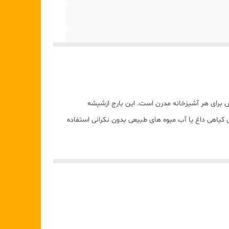
 براى هر آشيزخانه مدرن است. اين بارج ازشيشه
 كياهى داغ يا آب ميوه هاى طبيعى بدون نكرانى استفاده
فضاى كمترى در يخجال اشغال مى كند وهم ظاهر جذابى به
راى كافه ها، رستوران ها ومحيط هاى كارى نيز انتخابى