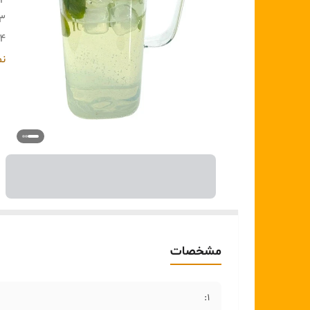
۲ :
۳:
۴:
۵:
نم
6
:
:
۷:
مشخصات
1: