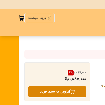
ورود | ثبت‌نام
9
%
2,094,000
1,885,000
ی
،
افزودن به سبد خرید