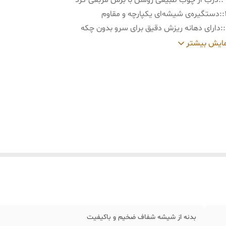
:
درب از چوب طبیعی روشن با برش مربعی‑گرد
:
دستگیره‌ی شیشه‌ای یکپارچه و مقاوم
:
دارای دهانه ریزش دقیق برای سرو بدون چکه
:
رنگ: • بدنه: شفاف • درب: چوب طبیعی روشن
ایش بیشتر
ابعاد : • ارتفاع: ۲۵-۳۰ سانتی‌متر • عرض با دسته: 4
9–10 سانتی‌متر
:
گنجایش تقریبی: ۱/۶ تا ۲ لیتر
بدنه از شیشه شفاف ضخیم و باکیفیت